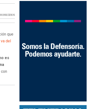
,
HOMICIDIOS
ación que
 va del
no es
una
o con