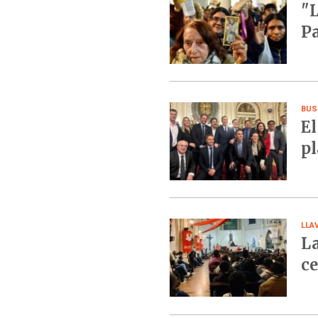
"L
Pa
BUS
El
pl
LLA
La
ce