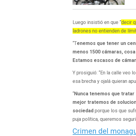
Luego insistió en que “
decir 
ladrones no entienden de lími
“T
enemos que tener un cent
menos 1500 cámaras, cosa q
Estamos escasos de cáma
Y prosiguió: “En la calle veo
esa brecha y ojalá quieran apu
“
Nunca tenemos que tratar e
mejor tratemos de solucion
sociedad
porque los que sufr
puja política, queremos segur
Crimen del monaguil