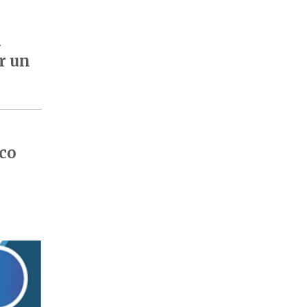
l
r un
ico