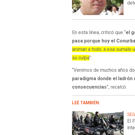
det
En esta línea, criticó que “
el g
pasa porque hoy el Conurb
animan a todo; a esa sumale 
su culpa
”.
“Venimos de muchos años donde
paradigma donde el ladrón 
consecuencias
”, recalcó.
LEÉ TAMBIÉN:
SEG
El 
int