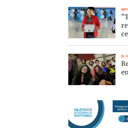
IMP
"T
re
ce
EL 
Re
en