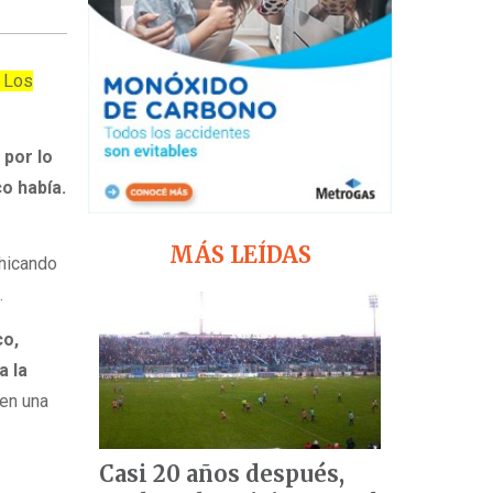
. Los
 por lo
o había.
MÁS LEÍDAS
chicando
.
co,
a la
 en una
Casi 20 años después,