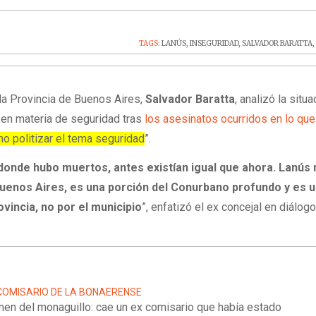
TAGS:
LANÚS
,
INSEGURIDAD
,
SALVADOR BARATTA
 la Provincia de Buenos Aires,
Salvador Baratta
, analizó la situ
s
en materia de seguridad tras
los asesinatos ocurridos en lo que
o politizar el tema seguridad
”.
donde hubo muertos, antes existían igual que ahora. Lanús 
 Buenos Aires, es una porción del Conurbano profundo y es 
ovincia, no por el municipio
”, enfatizó el ex concejal en diálog
COMISARIO DE LA BONAERENSE
men del monaguillo: cae un ex comisario que había estado