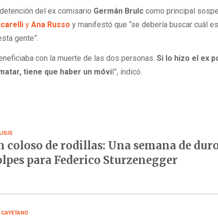
a detención del ex comisario
Germán Brulc
como principal sosp
arelli
y
Ana Russo
y manifestó que “se debería buscar cuál e
esta gente”.
eneficiaba con la muerte de las dos personas.
Si lo hizo el ex po
matar, tiene que haber un móvi
l”, indicó.
LISIS
 coloso de rodillas: Una semana de dur
lpes para Federico Sturzenegger
 CAYETANO