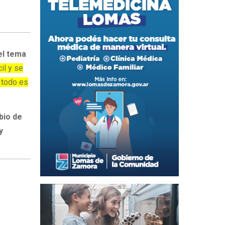
el tema
il y se
 todo es
bio de
y