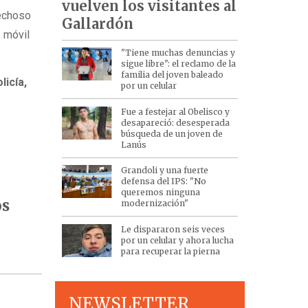
vuelven los visitantes al
echoso
Gallardón
s móvil
"Tiene muchas denuncias y
sigue libre": el reclamo de la
familia del joven baleado
licía,
por un celular
Fue a festejar al Obelisco y
desapareció: desesperada
búsqueda de un joven de
Lanús
Grandoli y una fuerte
defensa del IPS: "No
queremos ninguna
os
modernización"
Le dispararon seis veces
por un celular y ahora lucha
para recuperar la pierna
NEWSLETTER