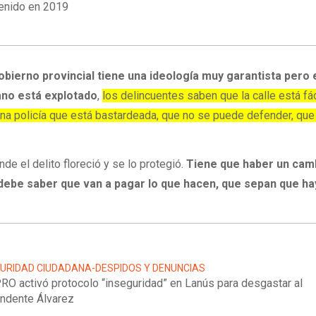
enido en 2019
obierno provincial tiene una ideología muy garantista pero 
ano está explotado
,
los delincuentes saben que la calle está fác
una policía que está bastardeada, que no se puede defender, que
 el delito floreció y se lo protegió.
Tiene que haber un cam
debe saber que van a pagar lo que hacen, que sepan que ha
URIDAD CIUDADANA-DESPIDOS Y DENUNCIAS
PRO activó protocolo “inseguridad” en Lanús para desgastar al
endente Álvarez