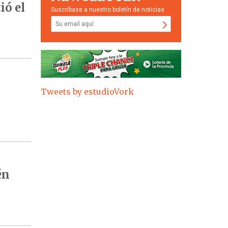
ió el
Suscríbase a nuestro boletín de noticias
Tweets by estudioVork
én