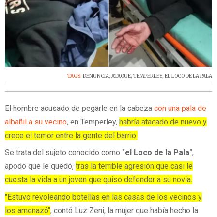
TAGS:
DENUNCIA
,
ATAQUE
,
TEMPERLEY
,
EL LOCO DE LA PALA
El hombre acusado de pegarle en la cabeza
con una pala de
albañil a su vecino
, en Temperley,
habría atacado de nuevo y
crece el temor entre la gente del barrio.
Se trata del sujeto conocido como
"el Loco de la Pala"
,
apodo que le quedó,
tras la terrible agresión que casi le
cuesta la vida a un joven que quiso defender a su novia.
"Estuvo revoleando botellas en las casas de los vecinos y
los amenazó"
, contó Luz Zeni, la mujer que había hecho la