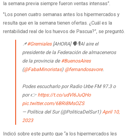
la semana previa siempre fueron ventas intensas”.
"Los ponen cuatro semanas antes los hipermercados y
resulta que en la semana tienen ofertas. ¿Cuál es la
rentabilidad real de los huevos de Pascua?”, se preguntó.
📌
#Gremiales
[AHORA] 🗣️🎙️Al aire el
presidente de la Federación de almaceneros
de la provincia de
#BuenosAires
(
@FabaMinoristas
)
@fernandosavore
.
Podes escucharlo por Radio Urbe FM 97.3 o
por 👉
https://t.co/udVl6JuQHo
pic.twitter.com/6BRi8MsOZS
— Política del Sur (@PoliticaDelSur1)
April 10,
2023
Indicó sobre este punto que “a los hipermercados les