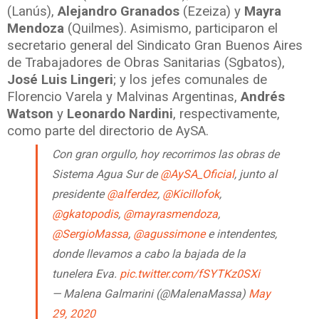
(Lanús),
Alejandro Granados
(Ezeiza) y
Mayra
Mendoza
(Quilmes). Asimismo, participaron el
secretario general del Sindicato Gran Buenos Aires
de Trabajadores de Obras Sanitarias (Sgbatos),
José Luis Lingeri
; y los jefes comunales de
Florencio Varela y Malvinas Argentinas,
Andrés
Watson
y
Leonardo Nardini
, respectivamente,
como parte del directorio de AySA.
Con gran orgullo, hoy recorrimos las obras de
Sistema Agua Sur de
@AySA_Oficial
, junto al
presidente
@alferdez
,
@Kicillofok
,
@gkatopodis
,
@mayrasmendoza
,
@SergioMassa
,
@agussimone
e intendentes,
donde llevamos a cabo la bajada de la
tunelera Eva.
pic.twitter.com/fSYTKz0SXi
— Malena Galmarini (@MalenaMassa)
May
29, 2020