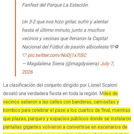
Fanfest del Parque La Estación.
Un 3-2 que nos hizo gritar, sufrir y alentar
hasta el último minuto, junto a muchos
vecinos y vecinas que llenaron la Capital
Nacional del Fútbol de pasión albiceleste 🩵⚽
🤍
pic.twitter.com/NoDj1x7iSC
— Magdalena Sierra (@magdysierra)
July 7,
2026
La clasificación del conjunto dirigido por Lionel Scaloni
desató una verdadera fiesta en toda la región. M
iles de
vecinos salieron a las calles con banderas, camisetas y
bombos para celebrar el pase a los cuartos de final, mientras
que plazas, parques y espacios públicos donde se instalaron
pantallas gigantes volvieron a convertirse en escenarios de