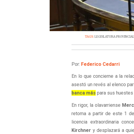
TAGS:
LEGISLATURA PROVINCIA
Por:
Federico Cedarri
En lo que concierne a la rela
asestó un revés al elenco pa
banca más
para sus huestes
En rigor, la olavarriense
Merc
retoma a partir de este 1 d
licencia extraordinaria co
Kirchner
y desplazará a qui