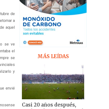
ctubre de
retomar a
 de aquel
mo se ve
entaba el
MÁS LEÍDAS
iempre se
vinciales
lizarlo y
que envié
Casi 20 años después,
rmosense