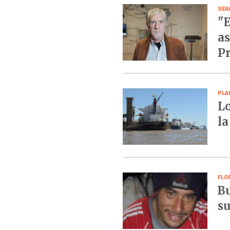
SER
"E
as
Pr
PLA
Lo
la
FLO
Bu
su