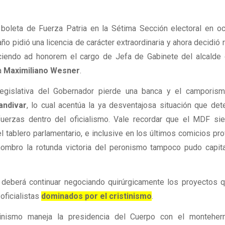
 boleta de Fuerza Patria en la Sétima Sección electoral en o
ño pidió una licencia de carácter extraordinaria y ahora decidió 
erciendo ad honorem el cargo de Jefa de Gabinete del alcalde
ta
Maximiliano Wesner
.
 legislativa del Gobernador pierde una banca y el camporis
andivar
, lo cual acentúa la ya desventajosa situación que det
fuerzas dentro del oficialismo. Vale recordar que el MDF s
l tablero parlamentario, e inclusive en los últimos comicios pro
ombro la rotunda victoria del peronismo tampoco pudo capita
o deberá continuar negociando quirúrgicamente los proyectos 
oficialistas
dominados por el cristinismo
.
stinismo maneja la presidencia del Cuerpo con el montehe