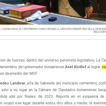
L
,
CáMARA BAJA
,
EL CRISTINISMO GANA UN BANCA
,
AXELISMO PIERDE UNA SILLA
,
DESEQUIL
RELACIóN
ción de fuerzas dentro del universo peronista legislativo, La C
rlamentario del gobernador bonaerense
Axel Kicillof
al lograr
su
 en desmedro del MDF.
edes Landivar
, jefa de Gabinete del municipio cementero, con
e julio a su lugar en la Cámara de Diputados bonaerense lue
ncedida allá por finales de 2023. Reporta en el esquema d
en ocupó ese lugar durante estos dos años y medio: la axelist