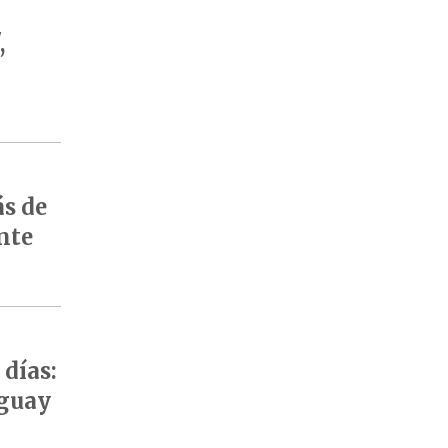
,
ás de
nte
días:
aguay