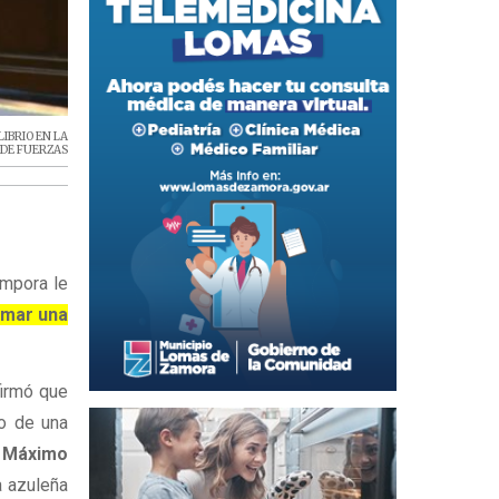
IBRIO EN LA
 DE FUERZAS
ámpora le
mar una
firmó que
go de una
e
Máximo
a azuleña