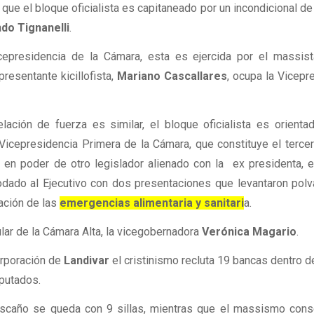
 que el bloque oficialista es capitaneado por un incondicional d
do Tignanelli
.
cepresidencia de la Cámara, esta es ejercida por el massis
presentante kicillofista,
Mariano Cascallares
, ocupa la Vicepr
elación de fuerza es similar, el bloque oficialista es orienta
Vicepresidencia Primera de la Cámara, que constituye el terce
á en poder de otro legislador alienado con la ex presidenta, 
ado al Ejecutivo con dos presentaciones que levantaron polv
ración de las
emergencias alimentaria y sanitari
a.
tular de la Cámara Alta, la vicegobernadora
Verónica Magario
.
orporación de
Landivar
el cristinismo recluta 19 bancas dentro d
putados.
n escaño se queda con 9 sillas, mientras que el massismo con