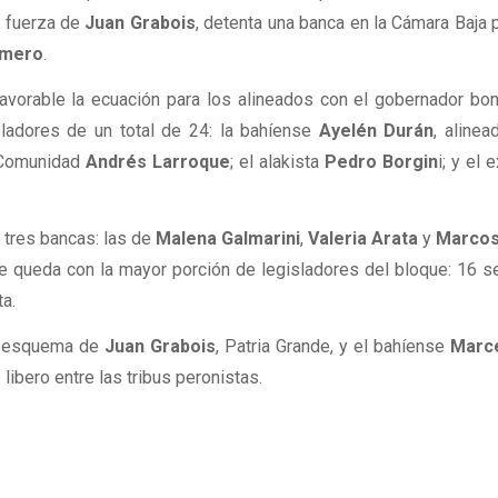
a fuerza de
Juan Grabois
, detenta una banca en la Cámara Baja p
omero
.
vorable la ecuación para los alineados con el gobernador bo
sladores de un total de 24: la bahíense
Ayelén Durán
, alinea
a Comunidad
Andrés Larroque
; el alakista
Pedro Borgin
i; y el 
tres bancas: las de
Malena Galmarini
,
Valeria Arata
y
Marcos
 se queda con la mayor porción de legisladores del bloque: 16 
ta.
l esquema de
Juan Grabois
, Patria Grande, y el bahíense
Marce
ibero entre las tribus peronistas.