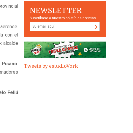
rovincial
NEWSLETTER
Suscríbase a nuestro boletín de noticias
naerense.
da con el
ex alcalde
 Pisano
.
Tweets by estudioVork
senadores
lo Feliú