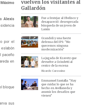
vuelven los visitantes al
e
Máximo
Gallardón
Fue a festejar al Obelisco y
ta
Alexis
desapareció: desesperada
esidencia
búsqueda de un joven de
Lanús
Grandoli y una fuerte
do por el
defensa del IPS: "No
queremos ninguna
r eslabón
modernización"
el paceño
La jugada de Kravetz que
areda en
devuelve a Grindetti al
centro de la escena
Ricardo Carossino
Emmanuel Santalla: "Hay
que cuidar lo que se ha
el bloque
hecho en Avellaneda y
asumir los desafíos que
vienen"
serva sus