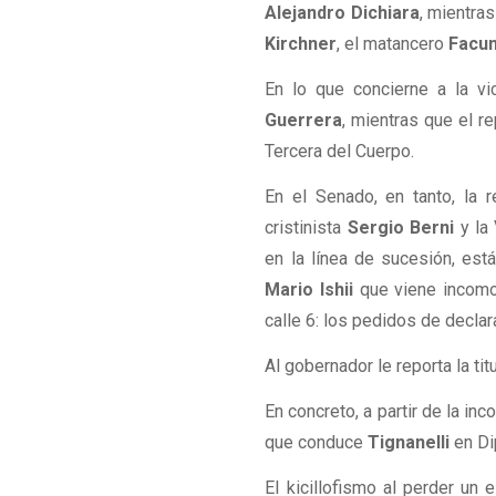
Alejandro Dichiara
, mientras
Kirchner
, el matancero
Facun
En lo que concierne a la vi
Guerrera
, mientras que el re
Tercera del Cuerpo.
En el Senado, en tanto, la r
cristinista
Sergio Berni
y la 
en la línea de sucesión, est
Mario Ishii
que viene incomod
calle 6: los pedidos de decla
Al gobernador le reporta la ti
En concreto, a partir de la inc
que conduce
Tignanelli
en Di
El kicillofismo al perder u