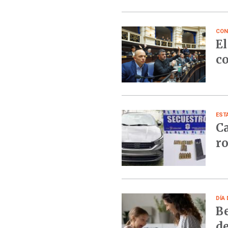
CON
El
co
EST
Ca
ro
DÍA 
Be
de