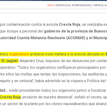
TAGS:
CRESTA ROJA
,
MUNICIPALIDAD
,
CONTROL 
s
por contaminación contra la avícola
Cresta Roja
, se realizaba e
 que incluye a personal del
gobierno de la provincia de Buenos
Autoridad Cuenta Matanza-Riachuelo (ACUMAR) y el Municip
tintos
organismos
arribaron esta mañana a la avícola ubicada en
 El Jagüel.
Alejandro Cruz, impulsor de las denuncias por conta
l operativo. "Todos los organismos confluyeron preocupados por
e ellos las multas que tenían, las inspecciones, las auditorías 
junto y en sintonía", había advertido en la víspera a Política del 
ad...
están procediendo todos los organismo juntos a fiscalizar
Cresta Roja
, producto de nuestra denuncia", señaló el vecino, q
 de un sector de la planta por los olores nauseabundos que alcanz