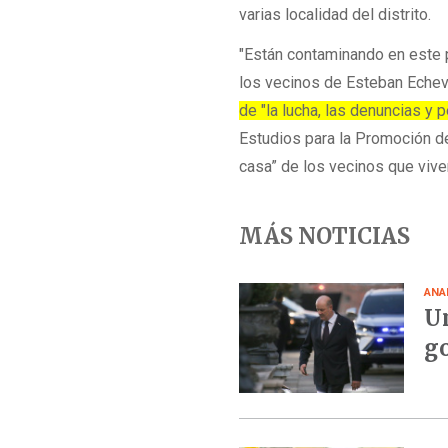
varias localidad del distrito.
"Están contaminando en este p
los vecinos de Esteban Echeve
de "la lucha, las denuncias y
Estudios para la Promoción de
casa” de los vecinos que viv
MÁS NOTICIAS
ANA
Un
go