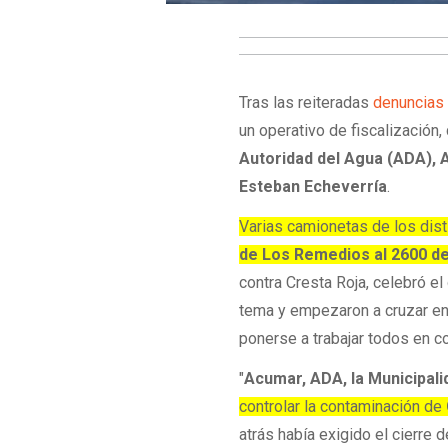
Tras las reiteradas
denuncia
un operativo de fiscalización,
Autoridad del Agua (ADA), 
Esteban Echeverría
.
Varias camionetas de los dis
de Los Remedios al 2600 de
contra Cresta Roja, celebró e
tema y empezaron a cruzar entr
ponerse a trabajar todos en con
"
Acumar, ADA, la Municipalid
controlar la contaminación de
atrás había exigido el cierre