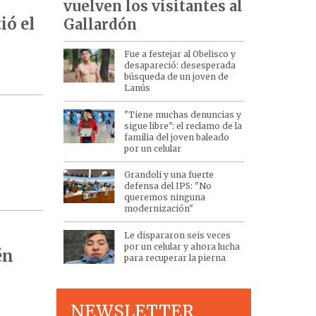
vuelven los visitantes al
ió el
Gallardón
Fue a festejar al Obelisco y
desapareció: desesperada
búsqueda de un joven de
Lanús
"Tiene muchas denuncias y
sigue libre": el reclamo de la
familia del joven baleado
por un celular
Grandoli y una fuerte
defensa del IPS: "No
queremos ninguna
modernización"
Le dispararon seis veces
por un celular y ahora lucha
én
para recuperar la pierna
NEWSLETTER