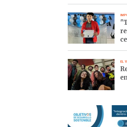
IMP
"T
re
ce
EL 
Re
en