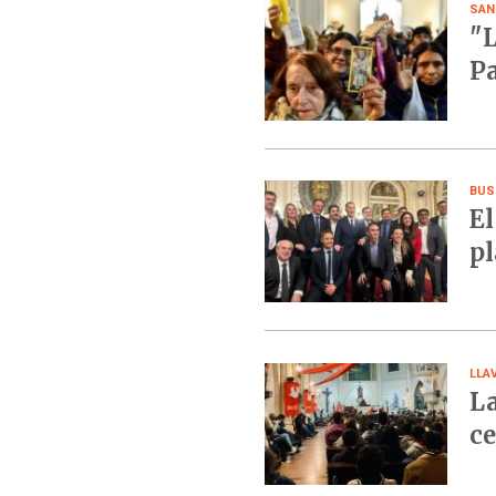
SAN
"L
Pa
BUS
El
pl
LLA
La
ce