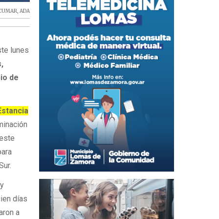
ACUMAR
,
ADA
ste lunes
,
io de
Estancia
minación
 este
para
Sur.
 y
uien días
aron a