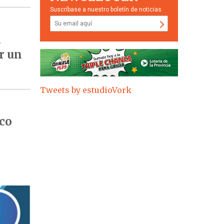
Suscríbase a nuestro boletín de noticias
l
r un
Tweets by estudioVork
ico