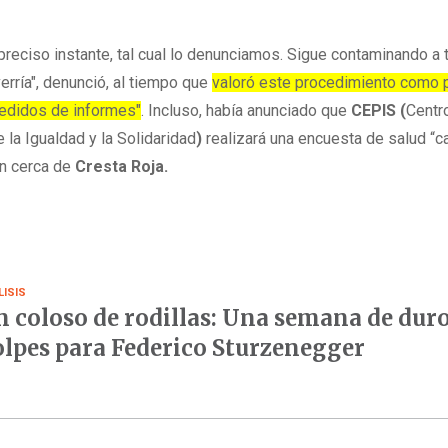
reciso instante, tal cual lo denunciamos. Sigue contaminando a
rría", denunció, al tiempo que
valoró este procedimiento como 
 pedidos de informes"
. Incluso, había anunciado que
CEPIS (
Centr
 la Igualdad y la Solidaridad
)
realizará una encuesta de salud “c
en cerca de
Cresta Roja.
LISIS
 coloso de rodillas: Una semana de dur
lpes para Federico Sturzenegger