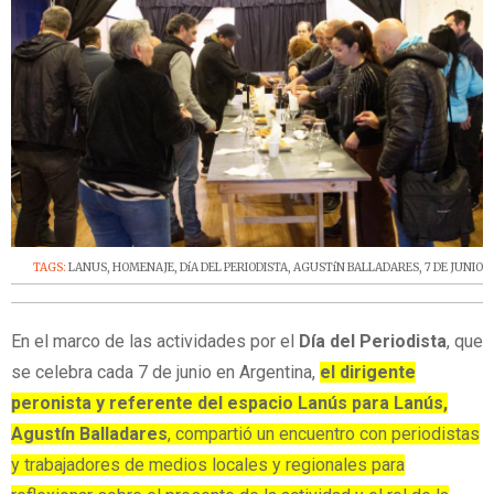
TAGS:
LANUS
,
HOMENAJE
,
DíA DEL PERIODISTA
,
AGUSTíN BALLADARES
,
7 DE JUNIO
En el marco de las actividades por el
Día del Periodista
, que
se celebra cada 7 de junio en Argentina,
el dirigente
peronista y referente del espacio Lanús para Lanús,
Agustín Balladares
, compartió un encuentro con periodistas
y trabajadores de medios locales y regionales para