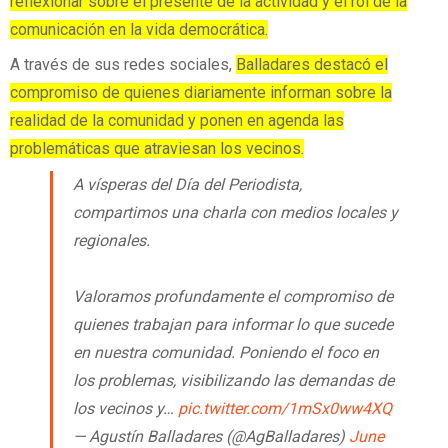
reflexionar sobre el presente de la actividad y el rol de la
comunicación en la vida democrática.
A través de sus redes sociales,
Balladares destacó el
compromiso de quienes diariamente informan sobre la
realidad de la comunidad y ponen en agenda las
problemáticas que atraviesan los vecinos.
A vísperas del Día del Periodista,
compartimos una charla con medios locales y
regionales.
Valoramos profundamente el compromiso de
quienes trabajan para informar lo que sucede
en nuestra comunidad. Poniendo el foco en
los problemas, visibilizando las demandas de
los vecinos y…
pic.twitter.com/1mSx0ww4XQ
— Agustín Balladares (@AgBalladares)
June