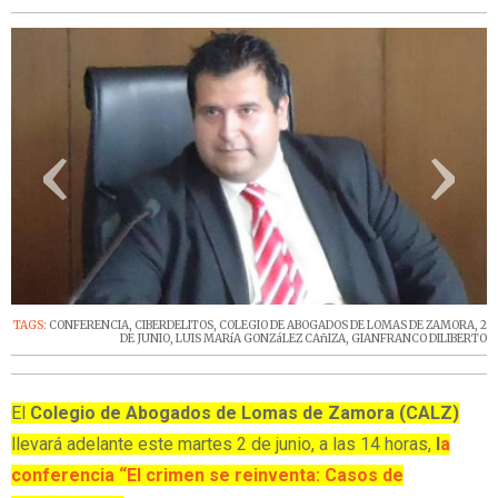
‹
›
TAGS:
CONFERENCIA
,
CIBERDELITOS
,
COLEGIO DE ABOGADOS DE LOMAS DE ZAMORA
,
2
DE JUNIO
,
LUIS MARíA GONZáLEZ CAñIZA
,
GIANFRANCO DILIBERTO
El
Colegio de Abogados de Lomas de Zamora (CALZ)
llevará adelante este martes 2 de junio, a las 14 horas,
l
a
conferencia “El crimen se reinventa: Casos de