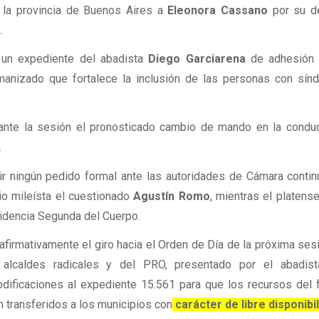
e la provincia de Buenos Aires a
Eleonora Cassano
por su d
.
 un expediente del abadista
Diego Garciarena
de adhesión 
anizado que fortalece la inclusión de las personas con sín
rante la sesión el pronosticado cambio de mando en la condu
.
ir ningún pedido formal ante las autoridades de Cámara contin
io mileísta el cuestionado
Agustín Romo
, mientras el platens
sidencia Segunda del Cuerpo.
firmativamente el giro hacia el Orden de Día de la próxima ses
 alcaldes radicales y del PRO, presentado por el abadis
ficaciones al expediente 15.561 para que los recursos del 
n transferidos a los municipios con
carácter de libre disponibi