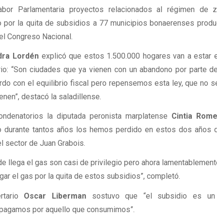
or Parlamentaria proyectos relacionados al régimen de zo
 por la quita de subsidios a 77 municipios bonaerenses produ
el Congreso Nacional.
dra Lordén
explicó que estos 1.500.000 hogares van a estar 
rio: “Son ciudades que ya vienen con un abandono por parte d
erdo con el equilibrio fiscal pero repensemos esta ley, que no s
enen”, destacó la saladillense.
ondenatorios la diputada peronista marplatense
Cintia Rom
 durante tantos años los hemos perdido en estos dos años d
el sector de Juan Grabois.
 llega el gas son casi de privilegio pero ahora lamentablement
ar el gas por la quita de estos subsidios”, completó.
ertario
Oscar Liberman
sostuvo que “el subsidio es un
 pagamos por aquello que consumimos”.