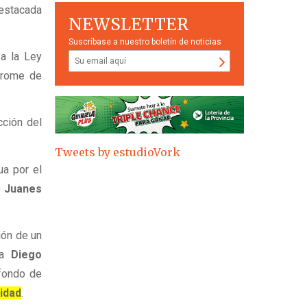
estacada
NEWSLETTER
Suscríbase a nuestro boletín de noticias
a la Ley
drome de
cción del
Tweets by estudioVork
ua por el
e
Juanes
ión de un
ta
Diego
fondo de
lidad
.