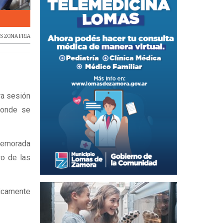
Legislatura provincial
S ZONA FRIA
ra sesión
donde se
demorada
ro de las
gicamente