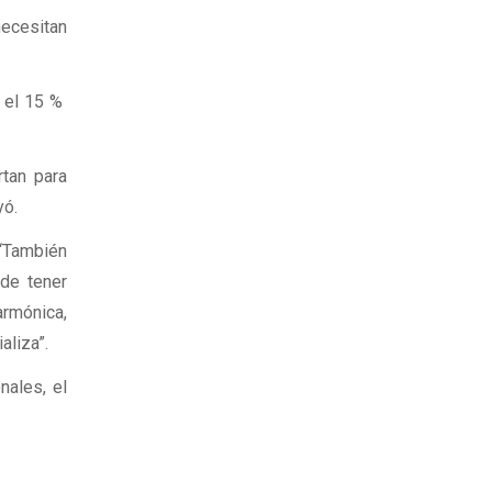
necesitan
y el 15 %
rtan para
yó.
 “También
ede tener
armónica,
aliza”.
nales, el