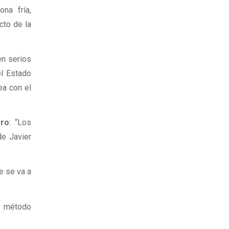
na fría,
cto de la
en serios
el Estado
ea con el
ero
: “Los
e Javier
e se va a
 método