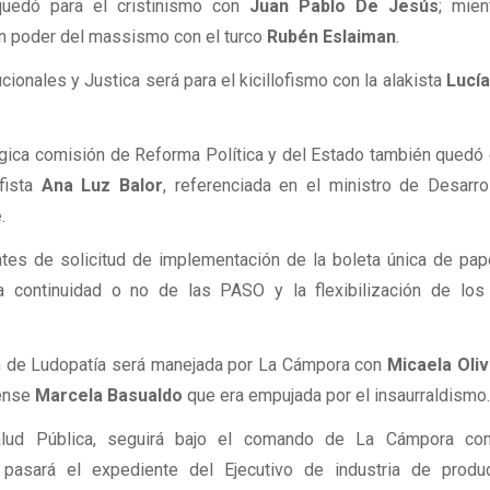
uedó para el cristinismo con
Juan Pablo De Jesús
; mien
en poder del massismo con el turco
Rubén Eslaiman
.
ionales y Justica será para el kicillofismo con la alakista
Lucí
álgica comisión de Reforma Política y del Estado también quedó
ofista
Ana Luz Balor
, referenciada en el ministro de Desarro
e
.
ntes de solicitud de implementación de la boleta única de pap
a continuidad o no de las PASO y la flexibilización de los
ón de Ludopatía será manejada por La Cámpora con
Micaela Oli
tense
Marcela Basualdo
que era empujada por el insaurraldismo
Salud Pública, seguirá bajo el comando de La Cámpora c
 pasará el expediente del Ejecutivo de industria de produ