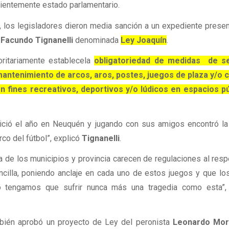
ientemente estado parlamentario.
n, los legisladores dieron media sanción a un expediente prese
a
Facundo Tignanelli
denominada
Ley Joaquín
.
ritariamente establecela
obligatoriedad de medidas de s
y mantenimiento de arcos, aros, postes, juegos de plaza y/o 
n fines recreativos, deportivos y/o lúdicos en espacios pú
ició el año en Neuquén y jugando con sus amigos encontró la
rco del fútbol”, explicó
Tignanelli
.
 de los municipios y provincia carecen de regulaciones al resp
cilla, poniendo anclaje en cada uno de estos juegos y que lo
o tengamos que sufrir nunca más una tragedia como esta”, 
bién aprobó un proyecto de Ley del peronista
Leonardo Mo