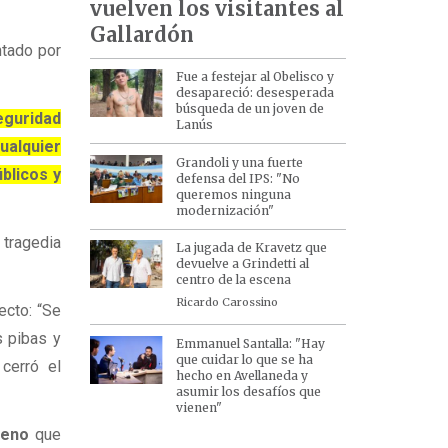
vuelven los visitantes al
Gallardón
ntado por
Fue a festejar al Obelisco y
desapareció: desesperada
búsqueda de un joven de
eguridad
Lanús
cualquier
Grandoli y una fuerte
blicos y
defensa del IPS: "No
queremos ninguna
modernización"
 tragedia
La jugada de Kravetz que
devuelve a Grindetti al
centro de la escena
Ricardo Carossino
ecto: “Se
s pibas y
Emmanuel Santalla: "Hay
que cuidar lo que se ha
cerró el
hecho en Avellaneda y
asumir los desafíos que
vienen"
reno
que