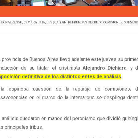
A BONAERENSE
,
CáMARA BAJA
,
LEY JOAQUíN
,
REFRENDAN DECRETO COMISIONES
,
SUBSIDIO
 provincia de Buenos Aires llevó adelante este jueves su prime
ducción de su titular, el cristinista
Alejandro Dichiara
, y 
osición definitiva de los distintos entes de análisis
.
a espinosa cuestión de la repartija de comisiones, 
savenencias en el marco de la interna que se despliega dent
e análisis quedaron en manos del peronismo que dividió quirúr
s principales tribus.