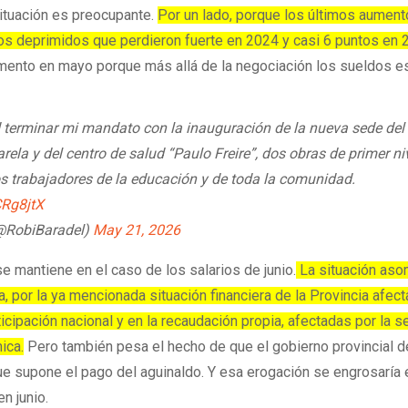
ituación es preocupante.
Por un lado, porque los últimos aument
os deprimidos que perdieron fuerte en 2024 y casi 6 puntos en 
mento en mayo porque más allá de la negociación los sueldos e
d terminar mi mandato con la inauguración de la nueva sede del
ela y del centro de salud “Paulo Freire”, dos obras de primer ni
 los trabajadores de la educación y de toda la comunidad.
CRg8jtX
(@RobiBaradel)
May 21, 2026
e mantiene en el caso de los salarios de junio.
La situación as
, por la ya mencionada situación financiera de la Provincia afec
ticipación nacional y en la recaudación propia, afectadas por la s
ica.
Pero también pesa el hecho de que el gobierno provincial 
 que supone el pago del aguinaldo. Y esa erogación se engrosaría
n junio.