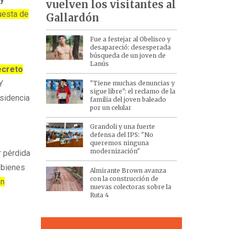
vuelven los visitantes al
uesta de
Gallardón
Fue a festejar al Obelisco y
desapareció: desesperada
búsqueda de un joven de
Lanús
creto
Y
"Tiene muchas denuncias y
sigue libre": el reclamo de la
esidencia
familia del joven baleado
por un celular
Grandoli y una fuerte
defensa del IPS: "No
queremos ninguna
modernización"
r pérdida
 bienes
Almirante Brown avanza
con la construcción de
en
nuevas colectoras sobre la
Ruta 4