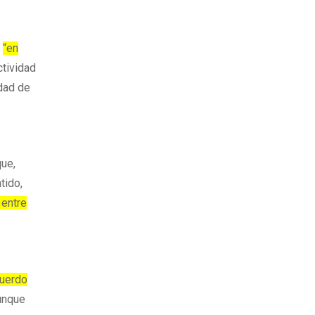
r
“en
ctividad
idad de
que,
tido,
 entre
cuerdo
aunque