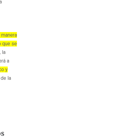
a
e manera
o que se
 la
erá a
co y
 de la
os