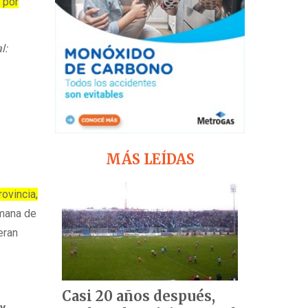
 por
l:
MÁS LEÍDAS
rovincia,
emana de
eran
Casi 20 años después,
 y