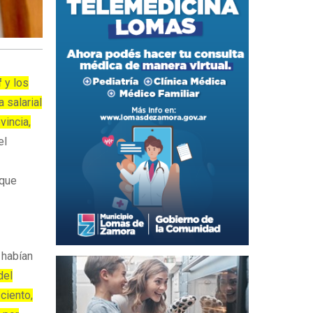
f
y los
a salarial
vincia,
el
 que
 habían
del
 ciento,