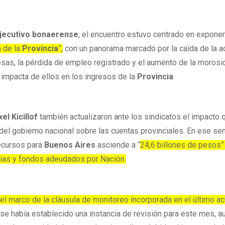
jecutivo bonaerense
, el encuentro estuvo centrado en expone
a de la
Provincia
”,
con un panorama marcado por la caída de la a
esas, la pérdida de empleo registrado y el aumento de la moros
 impacta de ellos en los ingresos de la
Provincia
.
xel Kicillof
también actualizaron ante los sindicatos el impacto 
 del gobierno nacional sobre las cuentas provinciales. En ese sen
recursos para
Buenos Aires
asciende a “
24,6 billones de pesos”
cias y fondos adeudados por Nación.
 el marco de la cláusula de monitoreo incorporada en el último a
í se había establecido una instancia de revisión para este mes, 