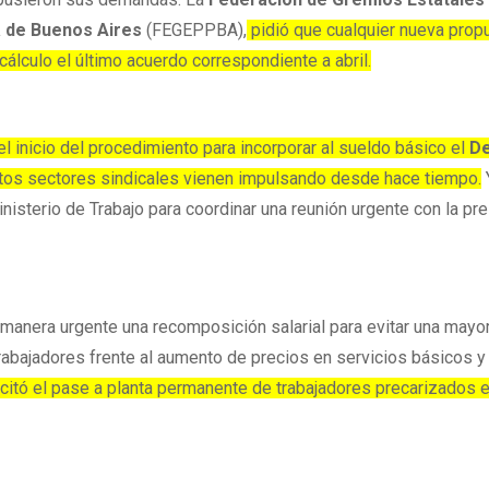
a de Buenos Aires
(FEGEPPBA),
pidió que cualquier nueva prop
lculo el último acuerdo correspondiente a abril.
 el inicio del procedimiento para incorporar al sueldo básico el
De
intos sectores sindicales vienen impulsando desde hace tiempo.
nisterio de Trabajo para coordinar una reunión urgente con la pr
manera urgente una recomposición salarial para evitar una mayo
trabajadores frente al aumento de precios en servicios básicos y
citó el pase a planta permanente de trabajadores precarizados 