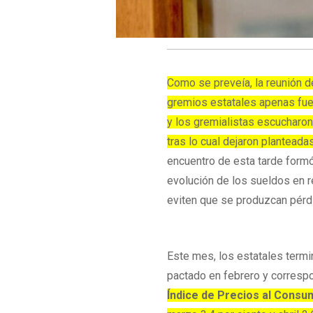
Como se preveía, la reunión d
gremios estatales apenas fue 
y los gremialistas escucharon 
tras lo cual dejaron plantead
encuentro de esta tarde formó
evolución de los sueldos en re
eviten que se produzcan pérd
Este mes, los estatales termi
pactado en febrero y correspo
Índice de Precios al Consu