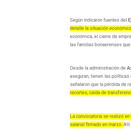
Según indicaron fuentes del
E
detalle la situación económic
económica, el cierre de empr
las familias bonaerenses que
Desde la administración de
A
aseguran, tienen las políticas
señalaron que la pérdida de 
recortes, caída de transferen
La convocatoria se realizó en
salarial firmado en marzo.
All