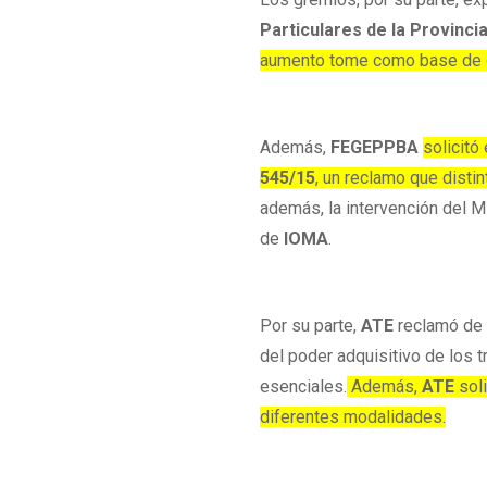
Particulares de la Provinci
aumento tome como base de cá
Además,
FEGEPPBA
solicitó
545/15
, un reclamo que dist
además, la intervención del Mi
de
IOMA
.
Por su parte,
ATE
reclamó de 
del poder adquisitivo de los 
esenciales.
Además,
ATE
soli
diferentes modalidades.