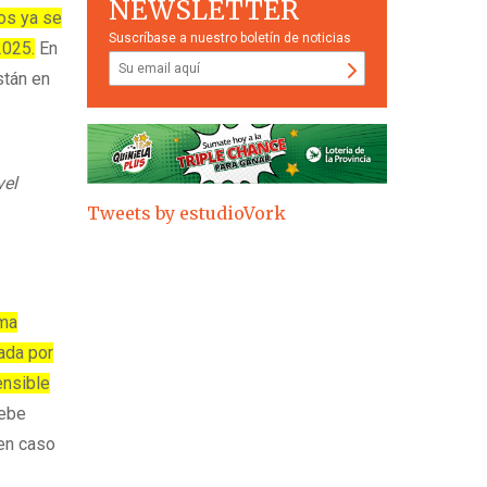
NEWSLETTER
os ya se
Suscríbase a nuestro boletín de noticias
2025.
En
stán en
vel
Tweets by estudioVork
oma
tada por
ensible
debe
 en caso