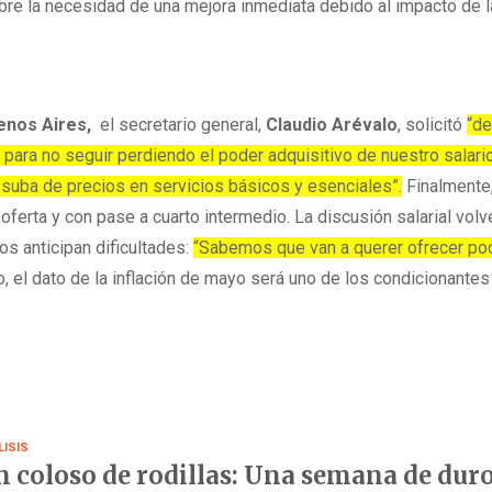
bre la necesidad de una mejora inmediata debido al impacto de l
enos Aires,
el secretario general,
Claudio Arévalo
, solicitó
“d
l para no seguir perdiendo el poder adquisitivo de nuestro salari
 suba de precios en servicios básicos y esenciales”.
Finalmente,
oferta y con pase a cuarto intermedio. La discusión salarial volv
ios anticipan dificultades:
“Sabemos que van a querer ofrecer po
 el dato de la inflación de mayo será uno de los condicionantes
LISIS
 coloso de rodillas: Una semana de dur