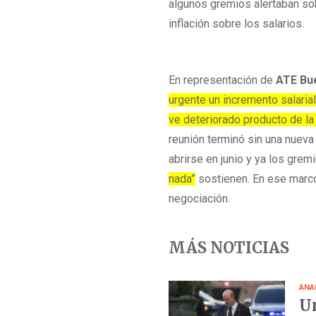
algunos gremios alertaban so
inflación sobre los salarios.
En representación de
ATE Bu
urgente un incremento salaria
ve deteriorado producto de la
reunión terminó sin una nueva 
abrirse en junio y ya los grem
nada”
sostienen. En ese marco,
negociación.
MÁS NOTICIAS
ANA
Un