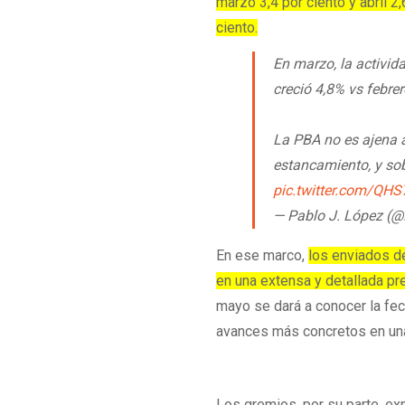
marzo 3,4 por ciento y abril 
ciento.
En marzo, la activid
creció 4,8% vs febrer
La PBA no es ajena a
estancamiento, y sob
pic.twitter.com/QH
— Pablo J. López (
En ese marco,
los enviados del
en una extensa y detallada pr
mayo se dará a conocer la fec
avances más concretos en un
Los gremios, por su parte, e