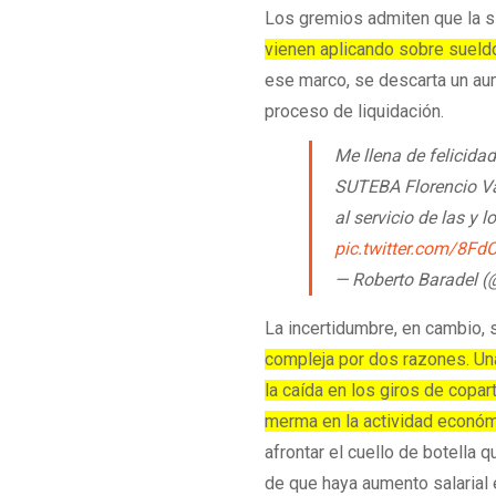
Los gremios admiten que la s
vienen aplicando sobre sueld
ese marco, se descarta un au
proceso de liquidación.
Me llena de felicida
SUTEBA Florencio Var
al servicio de las y
pic.twitter.com/8Fd
— Roberto Baradel 
La incertidumbre, en cambio, s
compleja por dos razones. Una
la caída en los giros de copar
merma en la actividad económ
afrontar el cuello de botella
de que haya aumento salarial e