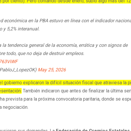
2,6 por ciento). Pero contando desde enero, subió algo más del 12
ad económica en la PBA estuvo en línea con el indicador naciona
o y 5,2% interanual.
 la tendencia general de la economía, errática y con signos de
re todo, que no deja de destruir empleos.
S763ViWF
@PabloJ_LopezOK)
May 25, 2026
 gobierno explicaron la difícil situación fiscal que atraviesa la p
esentación.
También indicaron que antes de finalizar la última s
ha prevista para la próxima convocatoria paritaria, donde se esp
a negociación.
xpusieron sus demandas. La
Federación de Gremios Estatales