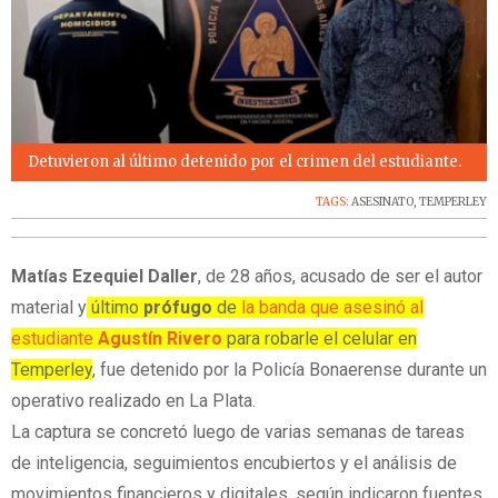
Detuvieron al último detenido por el crimen del estudiante.
TAGS:
ASESINATO
,
TEMPERLEY
Matías Ezequiel Daller
, de 28 años, acusado de ser el autor
material y
último
prófugo
de
la banda que asesinó al
estudiante
Agustín Rivero
para robarle el celular en
Temperley
, fue detenido por la Policía Bonaerense durante un
operativo realizado en La Plata.
La captura se concretó luego de varias semanas de tareas
de inteligencia, seguimientos encubiertos y el análisis de
movimientos financieros y digitales, según indicaron fuentes