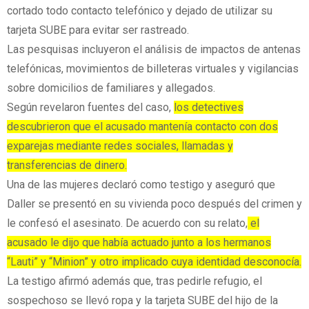
cortado todo contacto telefónico y dejado de utilizar su
tarjeta SUBE para evitar ser rastreado.
Las pesquisas incluyeron el análisis de impactos de antenas
telefónicas, movimientos de billeteras virtuales y vigilancias
sobre domicilios de familiares y allegados.
Según revelaron fuentes del caso,
los detectives
descubrieron que el acusado mantenía contacto con dos
exparejas mediante redes sociales, llamadas y
transferencias de dinero.
Una de las mujeres declaró como testigo y aseguró que
Daller se presentó en su vivienda poco después del crimen y
le confesó el asesinato. De acuerdo con su relato,
el
acusado le dijo que había actuado junto a los hermanos
“Lauti” y “Minion” y otro implicado cuya identidad desconocía.
La testigo afirmó además que, tras pedirle refugio, el
sospechoso se llevó ropa y la tarjeta SUBE del hijo de la