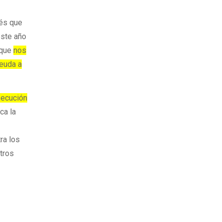
nés que
este año
 que
nos
deuda a
secución
ca la
ra los
otros