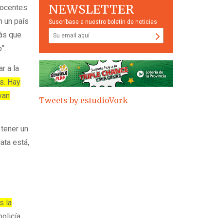
NEWSLETTER
docentes
n un país
Suscríbase a nuestro boletín de noticias
más que
o”.
r a la
s. Hay
yan
Tweets by estudioVork
 tener un
ata está,
s la
policía