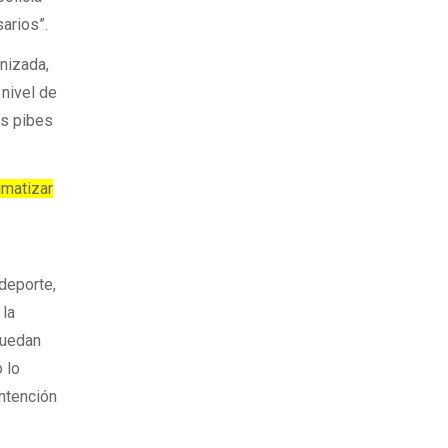
arios”.
nizada,
 nivel de
os pibes
gmatizar
deporte,
 la
puedan
 lo
ntención