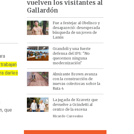
vuelven los visitantes al
Gallardón
Fue a festejar al Obelisco y
desapareció: desesperada
búsqueda de un joven de
Lanús
Grandoli y una fuerte
defensa del IPS: "No
ara
queremos ninguna
modernización"
 trabajan
ra darles
Almirante Brown avanza
con la construcción de
nuevas colectoras sobre la
Ruta 4
La jugada de Kravetz que
a
devuelve a Grindetti al
centro de la escena
n, que
Ricardo Carossino