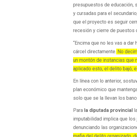
presupuestos de educación, se
y cursadas para el secundario
que el proyecto es seguir cer
recesión y cierre de puestos 
“Encima que no les vas a dar 
cárcel directamente.
No decimo
un montón de instancias que n
aplicado esto, el delito bajó, e
En línea con lo anterior, sos
plan económico que mantenga l
solo que se la llevan los banco
Para
la diputada provincial
l
imputabilidad implica que los
denunciando las organizacio
mafia del delito organizado, 