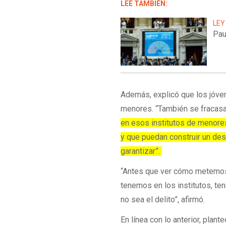
LEÉ TAMBIÉN:
LEY
Pau
Además, explicó que los jóven
menores. “También se fracas
en esos institutos de menores
y que puedan construir un dest
garantizar”.
“Antes que ver cómo metemos
tenemos en los institutos, te
no sea el delito”, afirmó.
En línea con lo anterior, plan