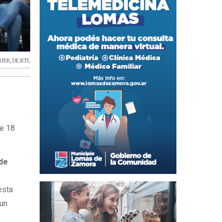
AUER
,
DE.KTL
o
de 18
 de
esta
 un