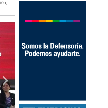
ión,
›