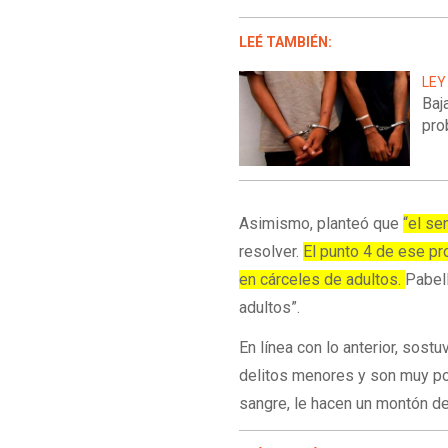
LEÉ TAMBIÉN:
LEY
Baj
pro
Asimismo, planteó que
“el se
resolver.
El punto 4 de ese pr
en cárceles de adultos.
Pabell
adultos”.
En línea con lo anterior, sos
delitos menores y son muy po
sangre, le hacen un montón de