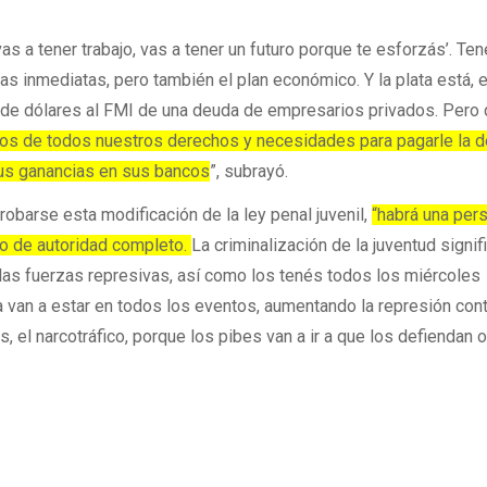
vas a tener trabajo, vas a tener un futuro porque te esforzás’. Te
s inmediatas, pero también el plan económico. Y la plata está, 
 de dólares al FMI de una deuda de empresarios privados. Pero
os de todos nuestros derechos y necesidades para pagarle la 
sus ganancias en sus bancos
”, subrayó.
robarse esta modificación de la ley penal juvenil,
“habrá una per
so de autoridad completo.
La criminalización de la juventud signifi
s las fuerzas represivas, así como los tenés todos los miércoles
a van a estar en todos los eventos, aumentando la represión cont
, el narcotráfico, porque los pibes van a ir a que los defiendan 