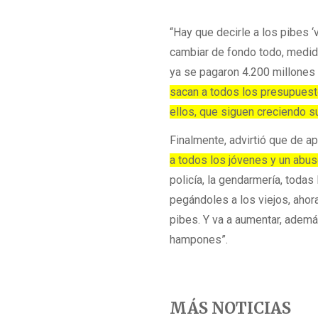
“Hay que decirle a los pibes ‘
cambiar de fondo todo, medida
ya se pagaron 4.200 millones
sacan a todos los presupuest
ellos, que siguen creciendo 
Finalmente, advirtió que de ap
a todos los jóvenes y un abu
policía, la gendarmería, toda
pegándoles a los viejos, ahor
pibes. Y va a aumentar, además
hampones”.
MÁS NOTICIAS