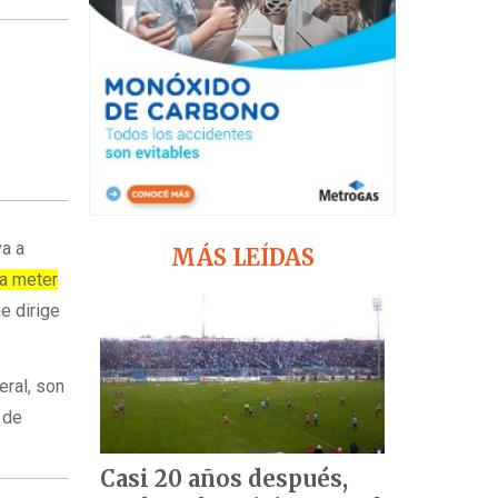
va a
MÁS LEÍDAS
 a meter
e dirige
eral, son
 de
Casi 20 años después,