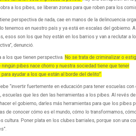
bra a los pibes, se liberan zonas para que roben para los comis
 tiene perspectiva de nada, cae en manos de la delincuencia orga
 lo tenemos en nuestro país y ya está en escalas del gobierno. A
ías, esos son los que hoy están en los barrios y van a reclutar a l
ctiva”, denunció.
 a los que tienen perspectiva.
No se trata de criminalizar o esti
e ningún pibes nace chorro y nuestra sociedad tiene que tener
para ayudar a los que están al borde del delito”.
be “invertir fuertemente en educación para tener escuelas con 
, escuelas que les den las herramientas a los pibes. Al revés de
 hacer el gobierno, darles más herramientas para que los pibes 
nas de conocer cómo es el mundo, cómo lo transformamos, cómo
cultura. Poner plata en los clubes barriales, porque son una co
es”.