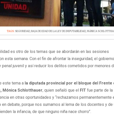
TAGS:
SEGURIDAD
,
BAJA DE EDAD DE LA LEY DE IMPUTABILIDAD
,
MóNICA SCHLOTTH
ilidad es otro de los temas que se abordarán en las sesiones
n esta semana. Con el fin de afrontar la inseguridad, el gobiern
y penal juvenil y así reducir los delitos cometidos por menores 
re este tema a
la diputada provincial por el bloque del Frente
s, Mónica Schlotthauer
, quien señaló que el
FIT
fue parte de la
encia en otras oportunidades y “rechazamos permanentemente 
o en debate, porque nos sumamos al lema de los docentes y de
enden la infancia, de que ninguno niña nace chorro”.