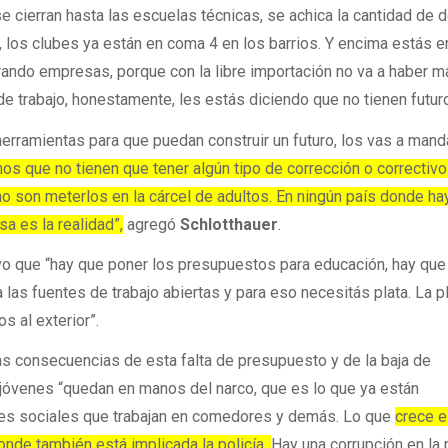
 cierran hasta las escuelas técnicas, se achica la cantidad de 
, los clubes ya están en coma 4 en los barrios. Y encima estás e
rando empresas, porque con la libre importación no va a haber 
de trabajo, honestamente, les estás diciendo que no tienen futur
herramientas para que puedan construir un futuro, los vas a manda
s que no tienen que tener algún tipo de corrección o correctivo
o son meterlos en la cárcel de adultos. En ningún país donde ha
sa es la realidad”,
agregó
Schlotthauer
.
tuvo que “hay que poner los presupuestos para educación, hay que
as fuentes de trabajo abiertas y para eso necesitás plata. La pl
s al exterior”.
as consecuencias de esta falta de presupuesto y de la baja de
 jóvenes “quedan en manos del narco, que es lo que ya están
nes sociales que trabajan en comedores y demás. Lo que
crece e
donde también está implicada la policía.
Hay una corrupción en la 