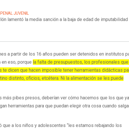
 PENAL JUVENIL
lón lamentó la media sanción a la baja de edad de imputabilidad
es a partir de los 16 años pueden ser detenidos en institutos p
a en eso, porque
la falta de presupuestos, los profesionales que
 te dicen que hacen imposible tener herramientas didácticas pa
ino distinto, oficios, etcétera. Ni la alimentación se les puede
 más pibes presos, deberían ver cómo hacemos que los que y
ngan herramientas para que puedan elegir otra cosa cuando salga
teó que a los niños y adolescentes “les estamos rebajando los