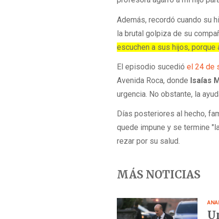
Además, recordó cuando su hij
la brutal golpiza de su compa
escuchen a sus hijos, porque 
El episodio sucedió
el 24 de
Avenida Roca, donde
Isaías
urgencia. No obstante, la ayud
Días posteriores al hecho, fa
quede impune y se termine "la
rezar por su salud.
MÁS NOTICIAS
ANA
Un