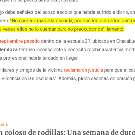
o daba señales del acoso escolar que habría sufrido a diario, a
ñero.
"No quería ir más a la escuela, por eso les pido a los padr
a veces ellos no lo cuentan para no preocuparnos", lamentó.
 septiembre pasado
dentro de la escuela 27, ubicada en Chacabu
 Mendoza
terminó inconsciente y necesitó recibir asistencia méd
a profesional habría tardado en llegar.
miliares y amigos de la víctima
reclamaron justicia
para que el ca
 violencia en las escuelas". Además, piden cadenas de oración 
LISIS
 coloso de rodillas: Una semana de dur