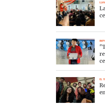
LLA
La
ce
IMP
"T
re
ce
EL 
Re
en