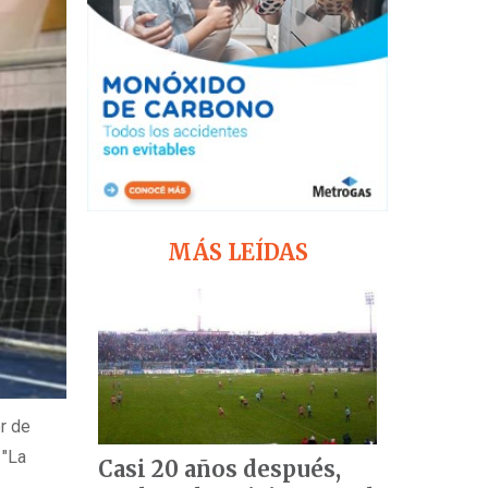
MÁS LEÍDAS
r de
 "La
Casi 20 años después,