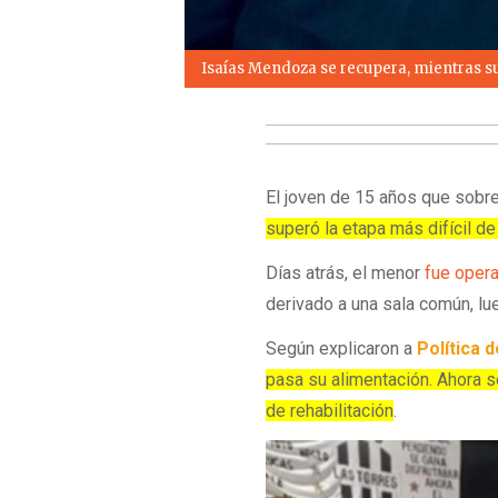
Isaías Mendoza se recupera, mientras su
El joven de 15 años que sobrev
superó la etapa más difícil de
Días atrás, el menor
fue opera
derivado a una sala común, lu
Según explicaron a
Política d
pasa su alimentación. Ahora se
de rehabilitación
.