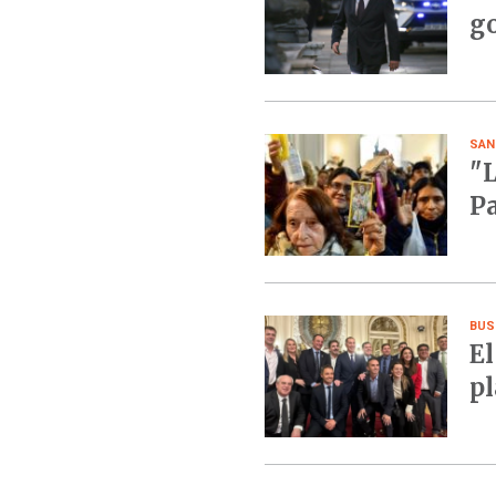
go
SAN
"L
Pa
BUS
El
pl