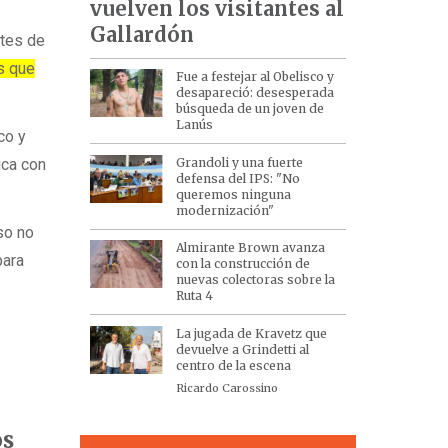
vuelven los visitantes al
Gallardón
ntes de
es que
Fue a festejar al Obelisco y
desapareció: desesperada
búsqueda de un joven de
Lanús
co y
Grandoli y una fuerte
ica con
defensa del IPS: "No
queremos ninguna
modernización"
so no
Almirante Brown avanza
para
con la construcción de
nuevas colectoras sobre la
Ruta 4
La jugada de Kravetz que
devuelve a Grindetti al
centro de la escena
Ricardo Carossino
os