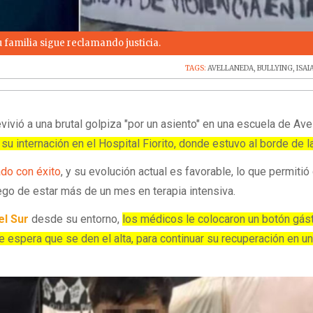
 familia sigue reclamando justicia.
TAGS:
AVELLANEDA
,
BULLYING
,
ISA
ivió a una brutal golpiza "por un asiento" en una escuela de Ave
 su internación en el Hospital Fiorito, donde estuvo al borde de 
do con éxito
, y su evolución actual es favorable, lo que permiti
ego de estar más de un mes en terapia intensiva.
el Sur
desde su entorno,
los médicos le colocaron un botón gást
 espera que se den el alta, para continuar su recuperación en un