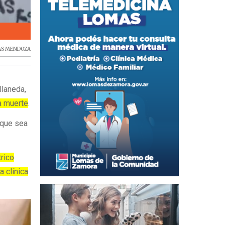
Isaías Mendoza se recupera, mientras su familia sigue r
IAS MENDOZA
llaneda,
la muerte
.
ó que sea
rico
a clínica