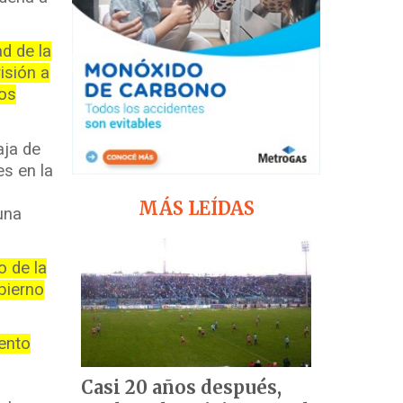
ad de la
isión a
los
aja de
es en la
MÁS LEÍDAS
una
o de la
bierno
ento
Casi 20 años después,