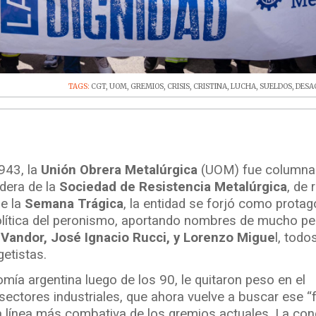
TAGS:
CGT
,
UOM
,
GREMIOS
,
CRISIS
,
CRISTINA
,
LUCHA
,
SUELDOS
,
DESA
943, la
Unión Obrera Metalúrgica
(UOM) fue columna
edera de la
Sociedad de Resistencia Metalúrgica
, de 
de la
Semana Trágica
, la entidad se forjó como protag
 política del peronismo, aportando nombres de mucho pe
Vandor, José Ignacio Rucci, y Lorenzo Migue
l, todo
getistas.
ía argentina luego de los 90, le quitaron peso en el
sectores industriales, que ahora vuelve a buscar ese 
 línea más combativa de los gremios actuales. La co