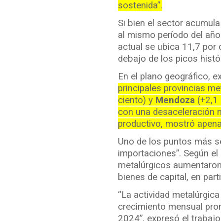
sostenida”.
Si bien el sector acumula
al mismo período del año 
actual se ubica 11,7 por
debajo de los picos histó
En el plano geográfico, e
principales provincias me
ciento) y
Mendoza
(+2,1 
con una desaceleración m
productivo, mostró apena
Uno de los puntos más sen
importaciones”. Según el
metalúrgicos aumentaron u
bienes de capital, en part
“La actividad metalúrgica
crecimiento mensual prom
2024”, expresó el trabajo