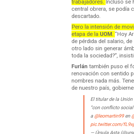
trabajadores.
Incluso se 
central obrera, se podía 
descartado.
Pero la intensión de mov
etapa de la
UOM
.
“Hoy Ar
de pérdida del salario, 
otro lado sin generar ámb
toda la sociedad?”, insist
Furlán
también puso el fo
renovación con sentido po
nombres nada más. Tenem
de nuestro país, gobierne
El titular de la Unió
“con conflicto socia
a
@leomartin99
en
@
pic.twitter.com/fL9x
— Úrsula Asta (@ur