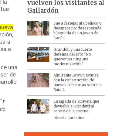
 la
vuelven los visitantes al
 fue
Gallardón
Fue a festejar al Obelisco y
 nueva
desapareció: desesperada
búsqueda de un joven de
ación,
Lanús
 para
esa a
Grandoli y una fuerte
defensa del IPS: "No
queremos ninguna
modernización"
 de una
ser de
Almirante Brown avanza
con la construcción de
arrollo
nuevas colectoras sobre la
Ruta 4
” y
La jugada de Kravetz que
devuelve a Grindetti al
nto
centro de la escena
Ricardo Carossino