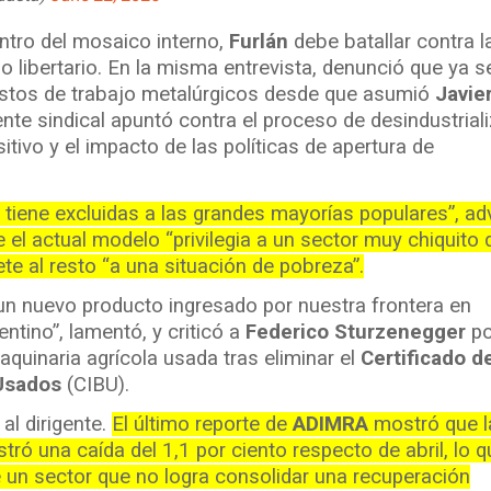
ntro del mosaico interno,
Furlán
debe batallar contra l
 libertario. En la misma entrevista, denunció que ya s
estos de trabajo metalúrgicos desde que asumió
Javier
ente sindical apuntó contra el proceso de desindustrial
itivo y el impacto de las políticas de apertura de
tiene excluidas a las grandes mayorías populares”, adv
 el actual modelo “privilegia a un sector muy chiquito 
e al resto “a una situación de pobreza”.
un nuevo producto ingresado por nuestra frontera en
ntino”, lamentó, y criticó a
Federico Sturzenegger
po
maquinaria agrícola usada tras eliminar el
Certificado d
Usados
(CIBU).
al dirigente.
El último reporte de
ADIMRA
mostró que l
stró una caída del 1,1 por ciento respecto de abril, lo 
 de un sector que no logra consolidar una recuperación