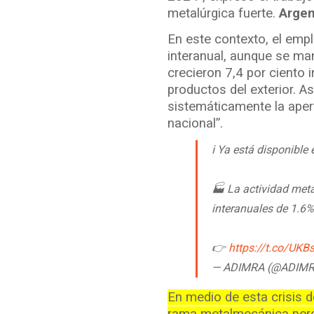
metalúrgica fuerte.
Argen
En este contexto, el emp
interanual, aunque se man
crecieron 7,4 por ciento 
productos del exterior. A
sistemáticamente la aper
nacional”.
ℹ Ya está disponible
🏭 La actividad meta
interanuales de 1.6%
👉
https://t.co/UKB
— ADIMRA (@ADIMRA
En medio de esta crisis de
rama metalmecánica pero 