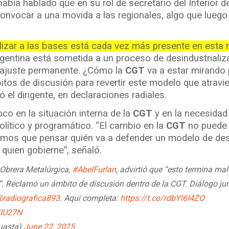
había hablado que en su rol de secretario del Interior de
convocar a una movida a las regionales, algo que luego
ilizar a las bases está cada vez más presente en esta
gentina está sometida a un proceso de desindustrializ
de ajuste permanente. ¿Cómo la
CGT
va a estar mirando
itos de discusión para revertir este modelo que atravi
ió el dirigente, en declaraciones radiales.
co en la situación interna de la
CGT
y en la necesidad
lítico y programático. “El cambio en la
CGT
no puede 
os que pensar quién va a defender un modelo de des
 quien gobierne”, señaló.
n Obrera Metalúrgica,
#AbelFurlan
, advirtió que “esto termina mal
l”. Reclamó un ámbito de discusión dentro de la CGT. Diálogo ju
radiografica893
. Aquí completa:
https://t.co/rdbYl6I4ZO
jIU27N
suasta)
June 22, 2025