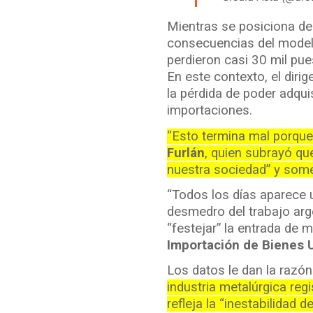
Mientras se posiciona de
consecuencias del modelo
perdieron casi 30 mil pu
En este contexto, el dirig
la pérdida de poder adquis
importaciones.
“Esto termina mal porque 
Furlán
, quien subrayó que
nuestra sociedad” y somet
“Todos los días aparece 
desmedro del trabajo arge
“festejar” la entrada de 
Importación de Bienes 
Los datos le dan la razón 
industria metalúrgica regi
refleja la “inestabilidad