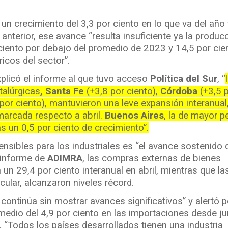
 un crecimiento del 3,3 por ciento en lo que va del año 
anterior, ese avance “resulta insuficiente ya la produc
 ciento por debajo del promedio de 2023 y 14,5 por cie
ricos del sector”.
xplicó el informe al que tuvo acceso
Política del Sur
, “
talúrgicas
, Santa Fe
(+3,8 por ciento),
Córdoba
(+3,5 
por ciento), mantuvieron una leve expansión interanual
arcada respecto a abril.
Buenos Aires
, la de mayor 
s un 0,5 por ciento de crecimiento”.
sibles para los industriales es “el avance sostenido 
 informe de
ADIMRA
, las compras externas de bienes
n 29,4 por ciento interanual en abril, mientras que la
icular, alcanzaron niveles récord.
 continúa sin mostrar avances significativos” y alertó p
edio del 4,9 por ciento en las importaciones desde ju
. “Todos los países desarrollados tienen una industria