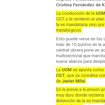
Cristina Fernández de 
La conducción de la
UO
CGT, y le reclamó un plan
la ex mandataria sino por
metalúrgicos.
Esto puede verse en los 
más de 10 puntos en la ac
central obrera pone en a
multisectorial que march
nueva alianza para despl
La
UOM
se apunta como u
CGT
, que ya coordina co
de
Javier Milei
.
En la previa a la prisión 
muy duro donde reclama 
detención de la ex mandat