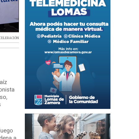
CELERACIÓN
raíz
onista
so,
s
“fuego
ndena a