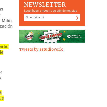
NEWSLETTER
as
Suscríbase a nuestro boletín de noticias
e
 Milei
.
ización,
irtió
Tweets by estudioVork
de
r
e
a
que