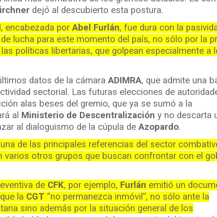
Kirchner
dejó al descubierto esta postura.
M
, encabezada por
Abel Furlán
, fue dura con la pasivid
 de lucha para este momento del país, no sólo por la pr
 las políticas libertarias, que golpean especialmente a 
últimos datos de la cámara
ADIMRA
, que admite una b
tividad sectorial. Las futuras elecciones de autoridad
cción alas beses del gremio, que ya se sumó a la
ará al
Ministerio de Descentralización
y no descarta 
azar al dialoguismo de la cúpula de
Azopardo
.
na de las principales referencias del sector combativ
n varios otros grupos que buscan confrontar con el go
preventiva de
CFK
, por ejemplo,
Furlán
emitió un docum
que la
CGT
“no permanezca inmóvil”, no sólo ante la
aria sino además por la situación general de los