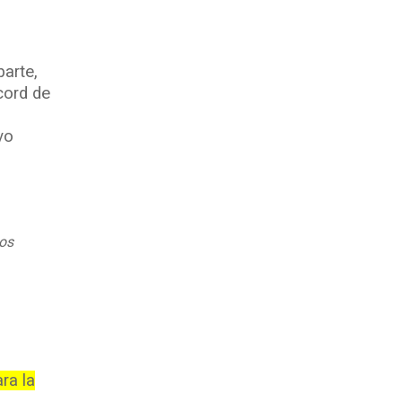
parte,
cord de
vo
nos
ra la