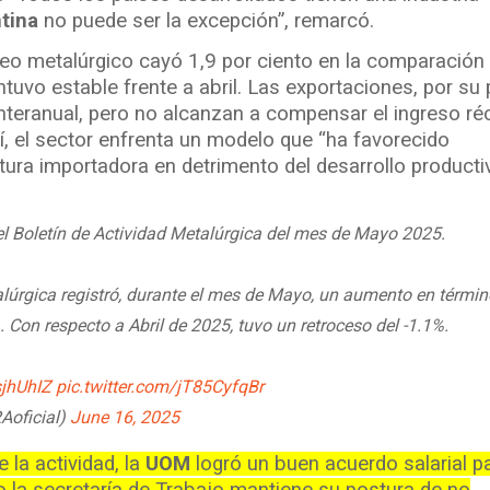
tina
no puede ser la excepción”, remarcó.
leo metalúrgico cayó 1,9 por ciento en la comparación
tuvo estable frente a abril. Las exportaciones, por su 
interanual, pero no alcanzan a compensar el ingreso ré
sí, el sector enfrenta un modelo que “ha favorecido
tura importadora en detrimento del desarrollo producti
 el Boletín de Actividad Metalúrgica del mes de Mayo 2025.
lúrgica registró, durante el mes de Mayo, un aumento en térmi
. Con respecto a Abril de 2025, tuvo un retroceso del -1.1%.
sjhUhIZ
pic.twitter.com/jT85CyfqBr
oficial)
June 16, 2025
 la actividad, la
UOM
logró un buen acuerdo salarial pa
la secretaría de Trabajo mantiene su postura de no