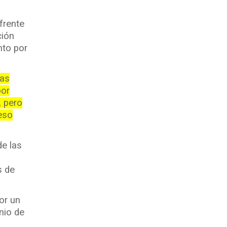
frente
ción
nto por
las
por
, pero
peso
de las
s de
or un
nio de