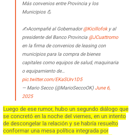
Más convenios entre Provincia y los
Municipios 💪
✍️Acompañé al Gobernador
@Kicillofok
y al
presidente del Banco Provincia
@JCuattromo
en la firma de convenios de leasing con
municipios para la compra de bienes
capitales como equipos de salud, maquinaria
o equipamiento de…
pic.twitter.com/EKaSUrv1D5
— Mario Secco (@MarioSeccoOK)
June 6,
2025
Luego de ese rumor, hubo un segundo diálogo que
se concretó en la noche del viernes, en un intento
de descongelar la relación y se habría resuelto
conformar una mesa política integrada por