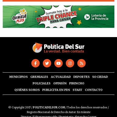
MUNICIPIOS
GREMIALES
ACTUALIDAD
DEPORTES
SOCIEDAD
POLICIALES
OPINIÓN
PIRINCHO
QUIÉNES SOMOS
PUBLICITA EN PDS
STAFF
CONTACTO
© Copyright 2017 /
POLITICADELSUR.COM
/ Todos los derechos reservados /
Registro Nacional de Derecho de Autor: En trámite
Director / Editor responsable / Propietario: Alejandro Cooper