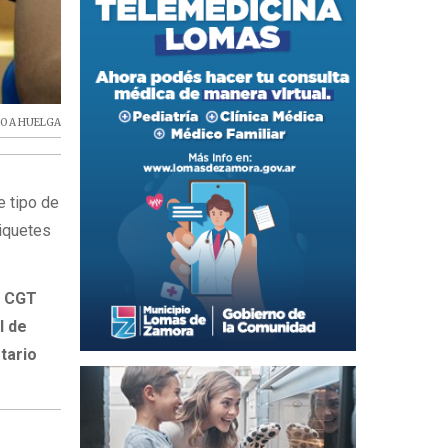
O A HUELGA
e tipo de
piquetes
a
CGT
l de
tario