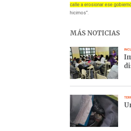
calle a erosionar ese gobiern
hicimos”.
MÁS NOTICIAS
INC
Im
di
TER
Un