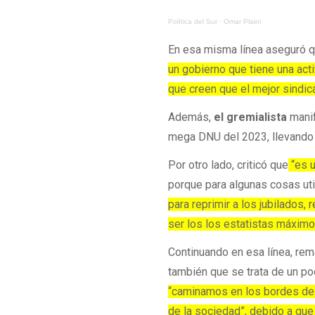
Política del Sur
·
Omar Plaini
En esa misma línea aseguró 
un gobierno que tiene una act
que creen que el mejor sindic
Además,
el gremialista
manif
mega DNU del 2023, llevando t
Por otro lado, criticó que
“es u
porque para algunas cosas uti
para reprimir a los jubilados,
ser los los estatistas máximo
Continuando en esa línea, re
también que se trata de un pod
“caminamos en los bordes de 
de la sociedad”, debido a que