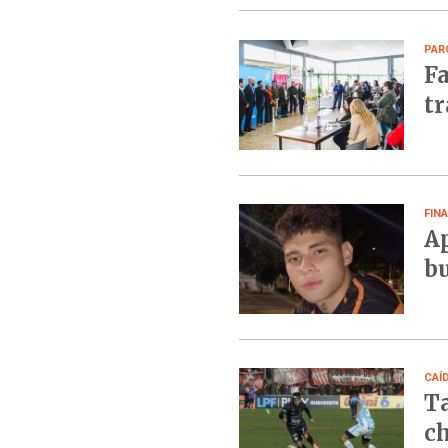
PAR
Fa
tr
FINA
Ap
bu
CAÍ
Ta
ch