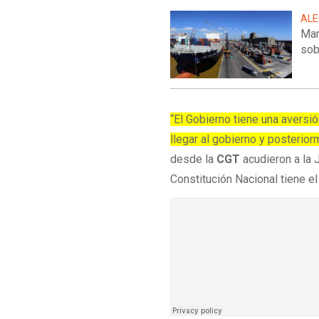
ALE
Mar
sob
“El Gobierno tiene una aversi
llegar al gobierno y posteriorm
desde la
CGT
acudieron a la 
Constitución Nacional tiene e