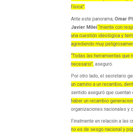
física”.
Ante este panorama,
Omar Pl
Javier Milei
“miente con resp
una cuestión ideológica y ter
agrediendo muy peligrosamen
“Todas las herramientas que n
necesario”
, aseguró.
Por otro lado, el secretario gen
un camino a un recambio, dentro
sentido aseguró que cuentan 
haber un recambio generacion
organizaciones nacionales y c
Finalmente en relación a las c
no es de sesgo nacional y pop