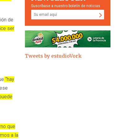
Suscríbase a nuestro boletín de noticias
ión de
ice ser
Tweets by estudioVork
ue
“hay
ese
puede
rno que
imos a la