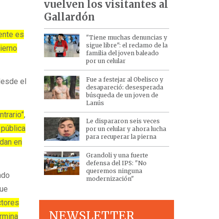
vuelven los visitantes al
Gallardón
ente es
"Tiene muchas denuncias y
sigue libre": el reclamo de la
ierno
familia del joven baleado
por un celular
Fue a festejar al Obelisco y
desde el
desapareció: desesperada
búsqueda de un joven de
Lanús
ntrario”
,
Le dispararon seis veces
 pública
por un celular y ahora lucha
para recuperar la pierna
udan en
Grandoli y una fuerte
defensa del IPS: "No
queremos ninguna
ndo
modernización"
que
ctores
NEWSLETTER
ermina