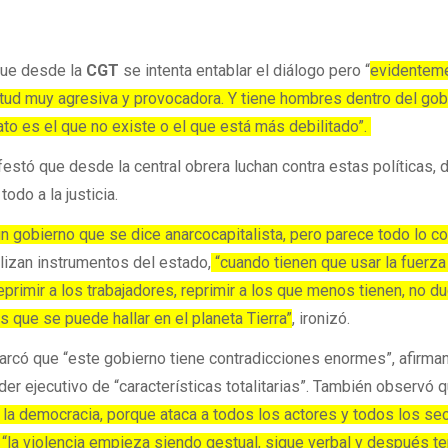
que desde la
CGT
se intenta entablar el diálogo pero “
evidentem
itud muy agresiva y provocadora. Y tiene hombres dentro del gob
ato es el que no existe o el que está más debilitado”.
estó que desde la central obrera luchan contra estas políticas, 
odo a la justicia.
n gobierno que se dice anarcocapitalista, pero parece todo lo co
lizan instrumentos del estado,
“cuando tienen que usar la fuerza
 reprimir a los trabajadores, reprimir a los que menos tienen, no d
s que se puede hallar en el planeta Tierra”
, ironizó.
marcó que “este gobierno tiene contradicciones enormes”, afirma
er ejecutivo de “características totalitarias”. También observó 
la democracia, porque ataca a todos los actores y todos los se
 “la violencia empieza siendo gestual, sigue verbal y después t