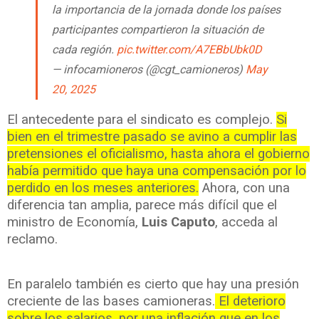
la importancia de la jornada donde los países
participantes compartieron la situación de
cada región.
pic.twitter.com/A7EBbUbk0D
— infocamioneros (@cgt_camioneros)
May
20, 2025
El antecedente para el sindicato es complejo.
Si
bien en el trimestre pasado se avino a cumplir las
pretensiones el oficialismo, hasta ahora el gobierno
había permitido que haya una compensación por lo
perdido en los meses anteriores.
Ahora, con una
diferencia tan amplia, parece más difícil que el
ministro de Economía,
Luis Caputo
, acceda al
reclamo.
En paralelo también es cierto que hay una presión
creciente de las bases camioneras.
El deterioro
sobre los salarios, por una inflación que en los