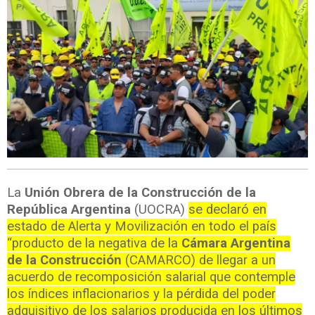
La
Unión Obrera de la Construcción de la
República Argentina
(UOCRA)
se declaró en
estado de Alerta y Movilización en todo el país
“producto de la negativa de la
Cámara Argentina
de la Construcción
(CAMARCO) de llegar a un
acuerdo de recomposición salarial que contemple
los índices inflacionarios y la pérdida del poder
adquisitivo de los salarios producida en los últimos