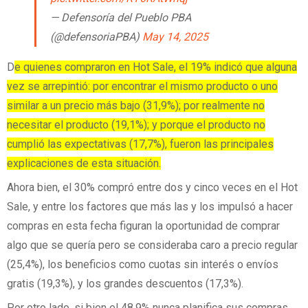
— Defensoría del Pueblo PBA
(@defensoriaPBA)
May 14, 2025
D
e quienes compraron en Hot Sale, el 19% indicó que alguna
vez se arrepintió: por encontrar el mismo producto o uno
similar a un precio más bajo (31,9%); por realmente no
necesitar el producto (19,1%); y porque el producto no
cumplió las expectativas (17,7%), fueron las principales
explicaciones de esta situación.
Ahora bien, el 30% compró entre dos y cinco veces en el Hot
Sale, y entre los factores que más las y los impulsó a hacer
compras en esta fecha figuran la oportunidad de comprar
algo que se quería pero se consideraba caro a precio regular
(25,4%), los beneficios como cuotas sin interés o envíos
gratis (19,3%), y los grandes descuentos (17,3%).
Por otro lado, si bien el 48,9% nunca planifica sus compras