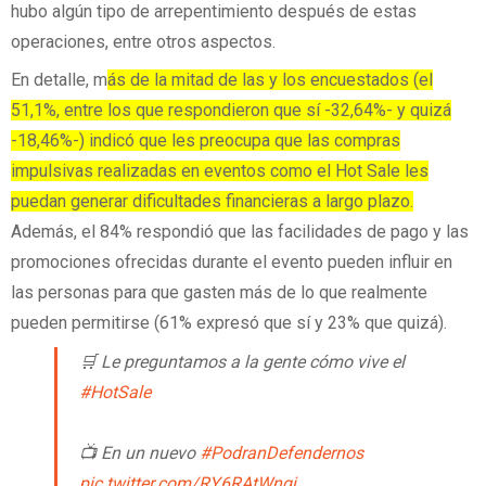
hubo algún tipo de arrepentimiento después de estas
operaciones, entre otros aspectos.
En detalle, m
ás de la mitad de las y los encuestados (el
51,1%, entre los que respondieron que sí -32,64%- y quizá
-18,46%-) indicó que les preocupa que las compras
impulsivas realizadas en eventos como el Hot Sale les
puedan generar dificultades financieras a largo plazo.
Además, el 84% respondió que las facilidades de pago y las
promociones ofrecidas durante el evento pueden influir en
las personas para que gasten más de lo que realmente
pueden permitirse (61% expresó que sí y 23% que quizá).
🛒 Le preguntamos a la gente cómo vive el
#HotSale
📺 En un nuevo
#PodranDefendernos
pic.twitter.com/RY6RAtWnqj