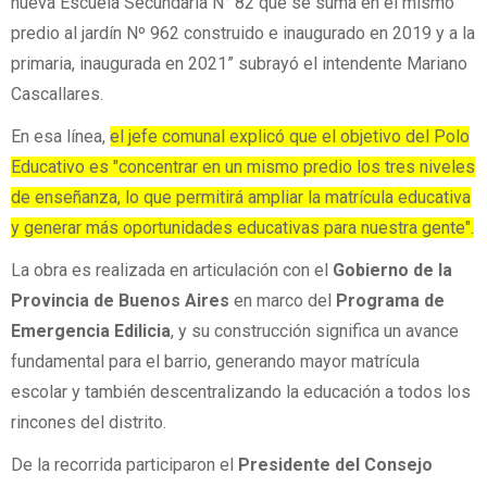
nueva Escuela Secundaria N° 82 que se suma en el mismo
predio al jardín Nº 962 construido e inaugurado en 2019 y a la
primaria, inaugurada en 2021” subrayó el intendente Mariano
Cascallares.
En esa línea,
el jefe comunal explicó que el objetivo del Polo
Educativo es "concentrar en un mismo predio los tres niveles
de enseñanza, lo que permitirá ampliar la matrícula educativa
y generar más oportunidades educativas para nuestra gente".
La obra es realizada en articulación con el
Gobierno de la
Provincia de Buenos Aires
en marco del
Programa de
Emergencia Edilicia
, y su construcción significa un avance
fundamental para el barrio, generando mayor matrícula
escolar y también descentralizando la educación a todos los
rincones del distrito.
De la recorrida participaron el
Presidente del Consejo