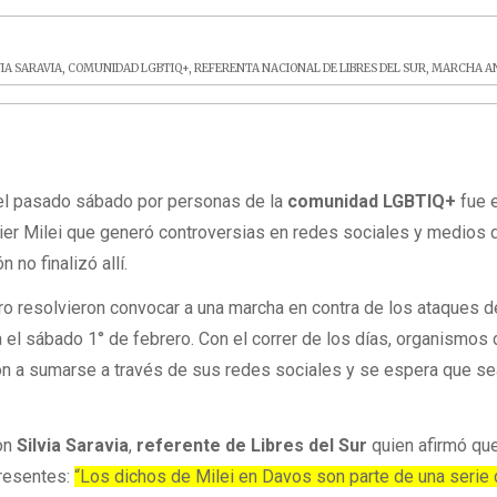
VIA SARAVIA
,
COMUNIDAD LGBTIQ+
,
REFERENTA NACIONAL DE LIBRES DEL SUR
,
MARCHA AN
l pasado sábado por personas de la
comunidad LGBTIQ+
fue 
vier Milei que generó controversias en redes sociales y medios 
 no finalizó allí.
ro resolvieron convocar a una marcha en contra de los ataques d
 el sábado 1° de febrero. Con el correr de los días, organismos
 a sumarse a través de sus redes sociales y se espera que se
on
Silvia Saravia
,
referente de Libres del Sur
quien afirmó qu
presentes:
“Los dichos de Milei en Davos son parte de una serie