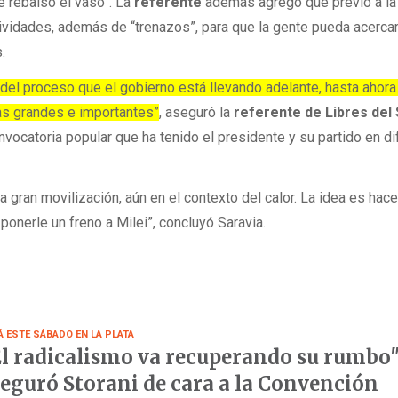
e rebalsó el vaso”. La
referente
además agregó que previo a la
tividades, además de “trenazos”, para que la gente pueda acercar
s.
del proceso que el gobierno está llevando adelante, hasta ahor
ás grandes e importantes”
, aseguró la
referente de Libres del
vocatoria popular que ha tenido el presidente y su partido en d
 gran movilización, aún en el contexto del calor. La idea es hace
onerle un freno a Milei”, concluyó Saravia.
Á ESTE SÁBADO EN LA PLATA
l radicalismo va recuperando su rumbo"
eguró Storani de cara a la Convención