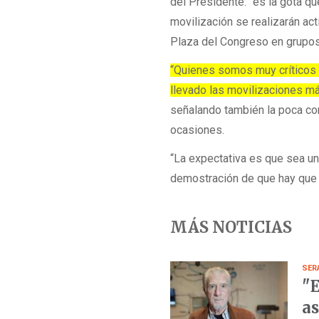
del Presidente: “es la gota qu
movilización se realizarán ac
Plaza del Congreso en grupo
“Quienes somos muy críticos 
llevado las movilizaciones m
señalando también la poca con
ocasiones.
“La expectativa es que sea una
demostración de que hay que p
MÁS NOTICIAS
SER
"E
as