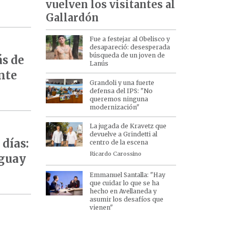
vuelven los visitantes al
Gallardón
Fue a festejar al Obelisco y
desapareció: desesperada
búsqueda de un joven de
ás de
Lanús
nte
Grandoli y una fuerte
defensa del IPS: "No
queremos ninguna
modernización"
La jugada de Kravetz que
devuelve a Grindetti al
días:
centro de la escena
Ricardo Carossino
aguay
Emmanuel Santalla: "Hay
que cuidar lo que se ha
hecho en Avellaneda y
asumir los desafíos que
vienen"