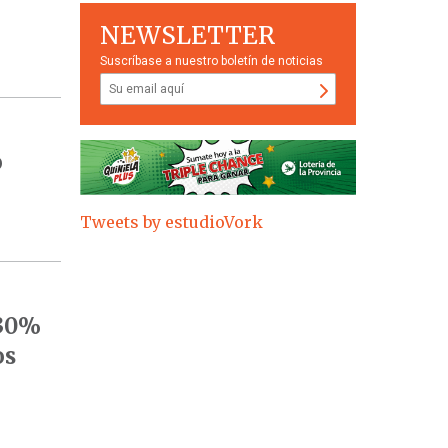
NEWSLETTER
Suscríbase a nuestro boletín de noticias
o
Tweets by estudioVork
 30%
os