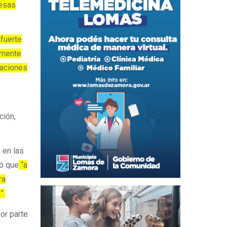
 esas
 fuerte
amente
zaciones
ción,
 en las
ó que
“a
ra
”.
or parte