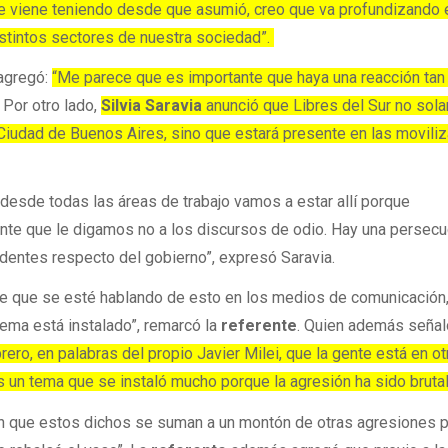
e viene teniendo desde que asumió, creo que va profundizando
istintos sectores de nuestra sociedad”.
agregó:
“Me parece que es importante que haya una reacción tan
Por otro lado,
Silvia Saravia
anunció que Libres del Sur no sol
a Ciudad de Buenos Aires, sino que estará presente en las movili
desde todas las áreas de trabajo vamos a estar allí porque
te que le digamos no a los discursos de odio. Hay una persecu
identes respecto del gobierno”, expresó Saravia.
e que se esté hablando de esto en los medios de comunicación,
 tema está instalado”, remarcó la
referente
. Quien además señal
ero, en palabras del propio Javier Milei, que la gente está en ot
 un tema que se instaló mucho porque la agresión ha sido brutal
 que estos dichos se suman a un montón de otras agresiones p