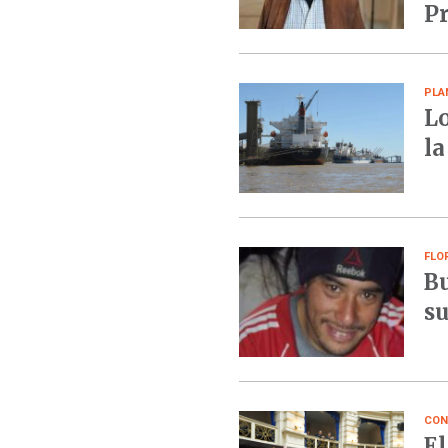
Pr
PLA
Lo
la
FLO
Bu
su
CON
El