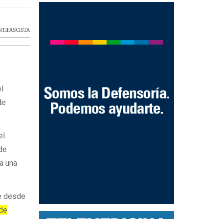
TIFASCISTA
el
de
el
 de
a una
e desde
 de