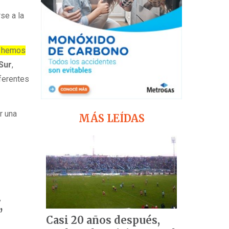
se a la
a hemos
 Sur
,
iferentes
r una
MÁS LEÍDAS
,
Casi 20 años después,