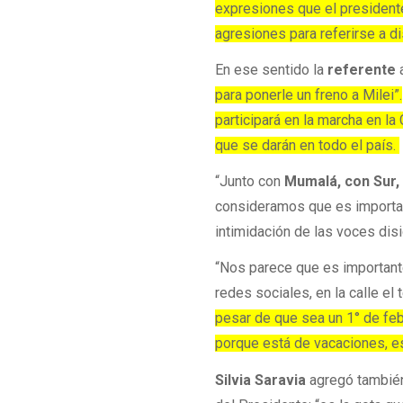
expresiones que el president
agresiones para referirse a d
En ese sentido la
referente
para ponerle un freno a Milei”.
participará en la marcha en l
que se darán en todo el país.
“Junto con
Mumalá, con Sur,
consideramos que es importan
intimidación de las voces dis
“Nos parece que es important
redes sociales, en la calle el
pesar de que sea un 1° de febr
porque está de vacaciones, es
Silvia Saravia
agregó también