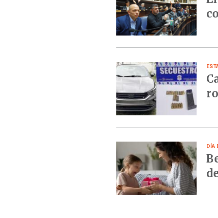
co
EST
Ca
ro
DÍA 
Be
de