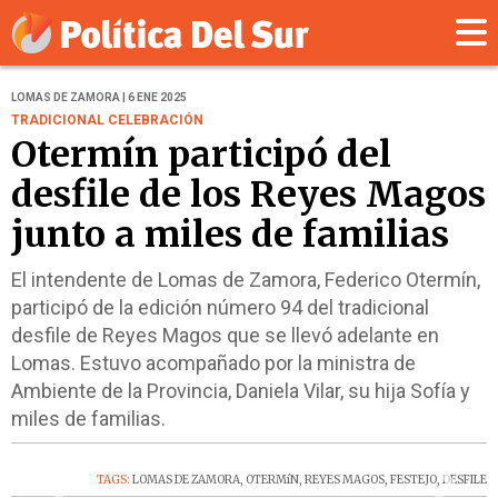
LOMAS DE ZAMORA | 6 ENE 2025
TRADICIONAL CELEBRACIÓN
Otermín participó del
desfile de los Reyes Magos
junto a miles de familias
El intendente de Lomas de Zamora, Federico Otermín,
participó de la edición número 94 del tradicional
desfile de Reyes Magos que se llevó adelante en
Lomas. Estuvo acompañado por la ministra de
Ambiente de la Provincia, Daniela Vilar, su hija Sofía y
miles de familias.
‹
›
TAGS:
LOMAS DE ZAMORA
,
OTERMíN
,
REYES MAGOS
,
FESTEJO
,
DESFILE