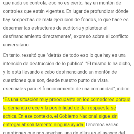
que nada se controla; eso no es cierto, hay un montón de
controles que están vigentes. En lugar de profundizar dónde
hay sospechas de mala ejecución de fondos, lo que hace es
desarmar las estructuras de auditoría y plantear el
desfinanciamiento directamente", expresó sobre el conflicto
universitario.
En tanto, resaltó que "detrás de todo eso lo que hay es una
intención de destrucción de lo público". "Él mismo lo ha dicho,
y lo está llevando a cabo desfinanciando un montón de
cuestiones que son, desde nuestro punto de vista,
esenciales para el funcionamiento de una comunidad", indicó.
"Es una situación muy preocupante en los comedores porque
la demanda crece y la posibilidad de dar respuesta se
achica. En ese contexto, el Gobierno Nacional sigue sin
entregar absolutamente ninguna ayuda.
Tenemos varias
cuestiones que nos acechan; una de ellas es el avance del