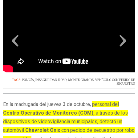
‹
›
TAGS:
POLICíA
,
INSEGURIDAD
,
ROBO
,
MONTE GRANDE
,
VEHíCULO CON PEDIDO DE
SECUESTRO
En la madrugada del jueves 3 de octubre,
personal del
Centro Operativo de Monitoreo (COM),
a través de los
dispositivos de videovigilancia municipales, detectó un
automóvil
Chevrolet Onix
con pedido de secuestro por robo