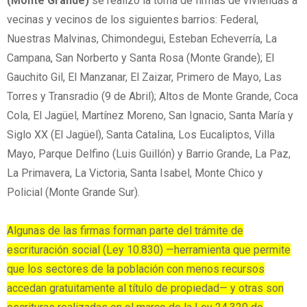
(Monte Grande)
se realizó la toma de firmas de viviendas a
vecinas y vecinos de los siguientes barrios: Federal,
Nuestras Malvinas, Chimondegui, Esteban Echeverría, La
Campana, San Norberto y Santa Rosa (Monte Grande); El
Gauchito Gil, El Manzanar, El Zaizar, Primero de Mayo, Las
Torres y Transradio (9 de Abril); Altos de Monte Grande, Coca
Cola, El Jagüel, Martínez Moreno, San Ignacio, Santa María y
Siglo XX (El Jagüel), Santa Catalina, Los Eucaliptos, Villa
Mayo, Parque Delfino (Luis Guillón) y Barrio Grande, La Paz,
La Primavera, La Victoria, Santa Isabel, Monte Chico y
Policial (Monte Grande Sur).
Algunas de las firmas forman parte del trámite de
escrituración social (Ley 10.830) —herramienta que permite
que los sectores de la población con menos recursos
accedan gratuitamente al título de propiedad— y otras son