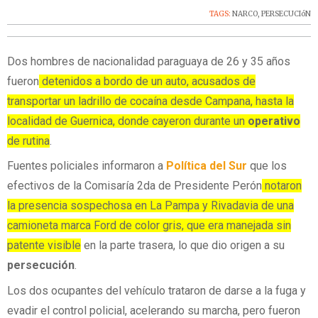
TAGS:
NARCO
,
PERSECUCIóN
Dos hombres de nacionalidad paraguaya de 26 y 35 años
fueron
detenidos a bordo de un auto, acusados de
transportar un ladrillo de cocaína desde Campana, hasta la
localidad de Guernica, donde cayeron durante un
operativo
de rutina
.
Fuentes policiales informaron a
Política del Sur
que los
efectivos de la Comisaría 2da de Presidente Perón
notaron
la presencia sospechosa en La Pampa y Rivadavia de una
camioneta marca Ford de color gris, que era manejada sin
patente visible
en la parte trasera, lo que dio origen a su
persecución
.
Los dos ocupantes del vehículo trataron de darse a la fuga y
evadir el control policial, acelerando su marcha, pero fueron