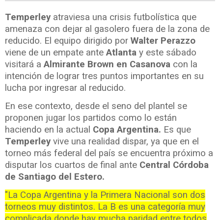
Temperley
atraviesa una crisis futbolística que
amenaza con dejar al gasolero fuera de la zona de
reducido. El equipo dirigido por
Walter Perazzo
viene de un empate ante
Atlanta
y este sábado
visitará a
Almirante Brown en Casanova
con la
intención de lograr tres puntos importantes en su
lucha por ingresar al reducido.
En ese contexto, desde el seno del plantel se
proponen jugar los partidos como lo están
haciendo en la actual
Copa Argentina.
Es que
Temperley
vive una realidad dispar, ya que en el
torneo más federal del país se encuentra próximo a
disputar los cuartos de final ante
Central Córdoba
de Santiago del Estero.
"La Copa Argentina y la Primera Nacional son dos
torneos muy distintos. La B es una categoría muy
complicada donde hay mucha paridad entre todos