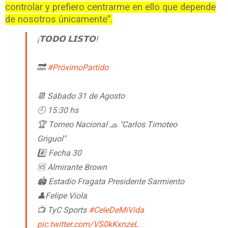
controlar y prefiero centrarme en ello que depende
de nosotros únicamente”.
¡𝗧𝗢𝗗𝗢 𝗟𝗜𝗦𝗧𝗢!
🔜
#PróximoPartido
📆 Sábado 31 de Agosto
🕘 15:30 hs
🏆 Torneo Nacional 🧢 "Carlos Timoteo
Griguol"
#️⃣ Fecha 30
🆚 Almirante Brown
🏟 Estadio Fragata Presidente Sarmiento
👤Felipe Viola
📺 TyC Sports
#CeleDeMiVida
pic.twitter.com/VS0kKxnzeL