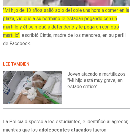
"Mi hijo de 13 años salió solo del cole una hora a comer en la
plaza, vió que a su hermano le estaban pegando con un
martillo y él se metió a defenderlo y le pegaron con otro
martillo"
, escribió Cintia, madre de los menores, en su perfil
de Facebook.
LEÉ TAMBIÉN:
Joven atacado a martillazos:
"Mi hijo está muy grave, en
estado crítico"
La Policía dispersó a los estudiantes, e identificó al agresor,
mientras que los
adolescentes atacados
fueron