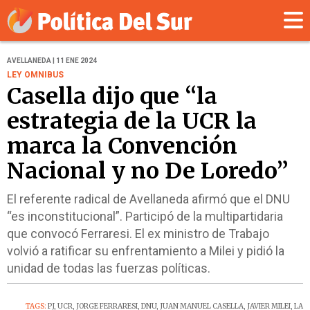
AVELLANEDA | 11 ENE 2024
LEY OMNIBUS
Casella dijo que “la
estrategia de la UCR la
marca la Convención
Nacional y no De Loredo”
El referente radical de Avellaneda afirmó que el DNU
“es inconstitucional”. Participó de la multipartidaria
que convocó Ferraresi. El ex ministro de Trabajo
volvió a ratificar su enfrentamiento a Milei y pidió la
unidad de todas las fuerzas políticas.
TAGS:
PJ
,
UCR
,
JORGE FERRARESI
,
DNU
,
JUAN MANUEL CASELLA
,
JAVIER MILEI
,
LA