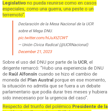
Legislativo
no pueda reunirse como en casos
especiales, como una guerra, una peste o un
terremoto”.
Declaración de la Mesa Nacional de la UCR
sobre el Mega DNU.
pic.twitter.com/hIJuXtZCWT
— Unión Cívica Radical (@UCRNacional)
December 21, 2023
Sobre el uso del DNU por parte de la
UCR
, el
dirigente remarcó: “Hubo una experiencia de DNU
de
Raúl Alfonsín
cuando se hizo el cambio de
moneda del
Plan Austral
porque en ese momento,
la situación no admitía que se fuera a un debate
parlamentario que podía durar tres meses y hubiera
sido innecesario por la urgencia del caso”.
Respecto del triunfo del polémico
Presidente de la