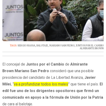
TAGS:
SERGIO MASSA
,
BALOTAJE
,
MARIANO SAN PEDRO
,
JUNTOS POR EL CAMBIO
ALMIRANTE BROWN
El concejal de
Juntos por el Cambio
de
Almirante
Brown
Mariano San Pedro
consideró que una posible
presidencia del candidato de La Libertad Avanza,
Javier
Milei
, “
va a profundizar todos los males
” que tiene el país.
El
edil fue uno de los dirigentes opositores que firmó un
comunicado en apoyo a la fórmula de Unión por la Patria
de cara al balotaje.