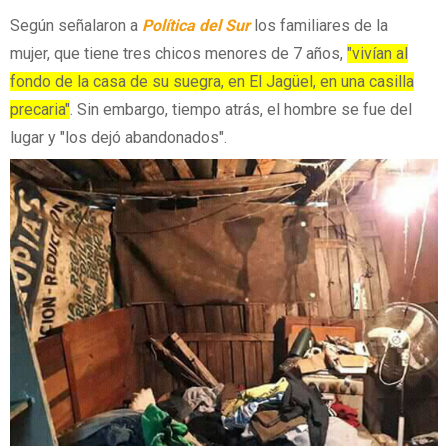
Según señalaron a
Política del Sur
los familiares de la
mujer, que tiene tres chicos menores de 7 años,
"vivían al
fondo de la casa de su suegra, en El Jagüel, en una casilla
precaria"
. Sin embargo, tiempo atrás, el hombre se fue del
lugar y "los dejó abandonados".