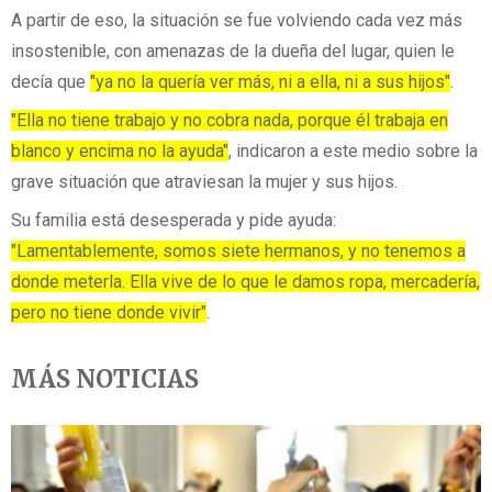
A partir de eso, la situación se fue volviendo cada vez más
insostenible, con amenazas de la dueña del lugar, quien le
decía que
"ya no la quería ver más, ni a ella, ni a sus hijos"
.
"Ella no tiene trabajo y no cobra nada, porque él trabaja en
blanco y encima no la ayuda"
, indicaron a este medio sobre la
grave situación que atraviesan la mujer y sus hijos.
Su familia está desesperada y pide ayuda:
"Lamentablemente, somos siete hermanos, y no tenemos a
donde meterla. Ella vive de lo que le damos ropa, mercadería,
pero no tiene donde vivir"
.
MÁS NOTICIAS