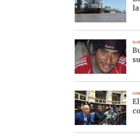
la
FLO
Bu
su
CON
El
co