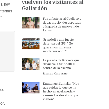
vuelven los visitantes al
s, hay
Gallardón
internas
”,
Fue a festejar al Obelisco y
desapareció: desesperada
búsqueda de un joven de
Lanús
Grandoli y una fuerte
defensa del IPS: "No
queremos ninguna
modernización"
La jugada de Kravetz que
devuelve a Grindetti al
centro de la escena
Ricardo Carossino
Emmanuel Santalla: "Hay
que cuidar lo que se ha
ico
hecho en Avellaneda y
asumir los desafíos que
vienen"
so
”.