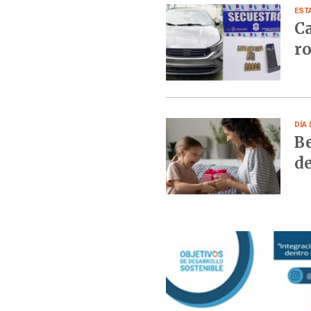
EST
Ca
ro
DÍA 
Be
de