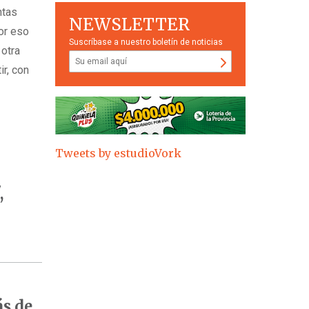
ntas
NEWSLETTER
por eso
Suscríbase a nuestro boletín de noticias
 otra
ir, con
Tweets by estudioVork
,
ás de