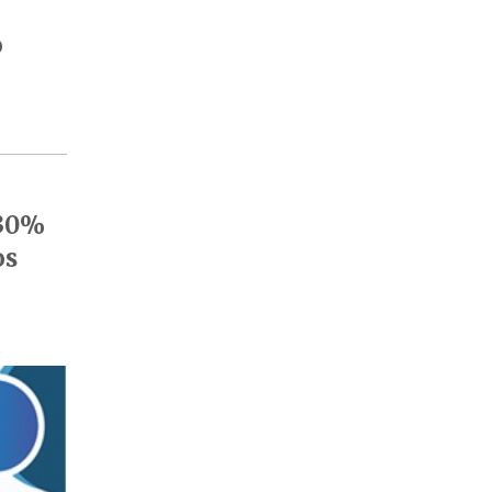
o
 30%
os