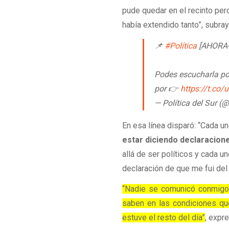
pude quedar en el recinto per
había extendido tanto”, subray
📌
#Política
[AHORA🔴]
Podes escucharla po
por 👉
https://t.co
— Política del Sur (
En esa línea disparó: “Cada 
estar diciendo declaracion
allá de ser políticos y cada 
declaración de que me fui del
“Nadie se comunicó conmigo 
saben en las condiciones qu
estuve el resto del día”
, expr