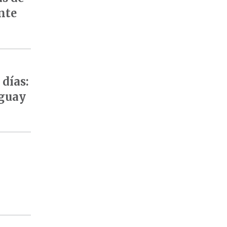
nte
días:
aguay