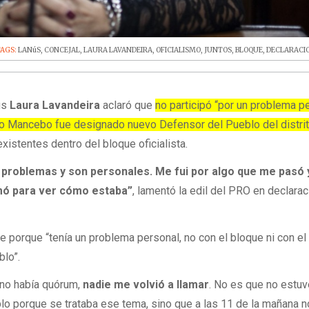
TAGS:
LANúS
,
CONCEJAL
,
LAURA LAVANDEIRA
,
OFICIALISMO
,
JUNTOS
,
BLOQUE
,
DECLARACI
ús
Laura Lavandeira
aclaró que
no participó “por un problema p
do Mancebo fue designado nuevo Defensor del Pueblo del distri
existentes dentro del bloque oficialista.
y problemas y son personales. Me fui por algo que me pasó 
mó para ver cómo estaba”
, lamentó la edil del PRO en declara
e porque “tenía un problema personal, no con el bloque ni con el
blo”.
no había quórum,
nadie me volvió a llamar
. No es que no estuv
lo porque se trataba ese tema, sino que a las 11 de la mañana 