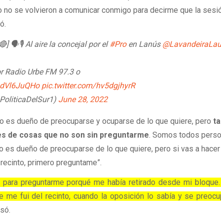
o no se volvieron a comunicar conmigo para decirme que la sesi
ó.
 🗣️🎙️ Al aire la concejal por el
#Pro
en Lanús
@LavandeiraLau
r Radio Urbe FM 97.3 o
/udVl6JuQHo
pic.twitter.com/hv5dgjhyrR
@PoliticaDelSur1)
June 28, 2022
uno es dueño de preocuparse y ocuparse de lo que quiere, pero
t
es de cosas que no son sin preguntarme
. Somos todos pers
uno es dueño de preocuparse de lo que quiere, pero si vas a hacer
 recinto, primero preguntame”.
para preguntarme porqué me había retirado desde mi bloque.
e me fui del recinto, cuando la oposición lo sabía y se preo
esó.