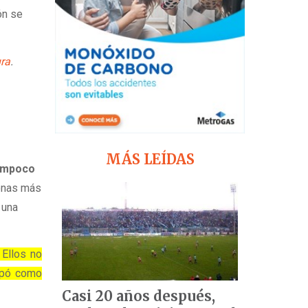
ón se
ra
.
MÁS LEÍDAS
ampoco
onas más
 una
 Ellos no
cupó como
Casi 20 años después,