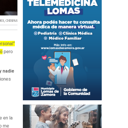
OES
,
CHISPAS
ersonal”
to
pero
y nadie
ciones
e en la
no me