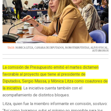
TAGS:
MóNICA LITZA
,
CáMARA DE DIPUTADOS
,
MONOTRIBUTISTAS
,
ALIVIO FISCAL
,
AUTóNOMOS
La comisión de Presupuesto emitió el martes dictamen
favorable al proyecto que tiene al presidente de
Diputados, Sergio Massa, y Mónica Litza como coautores de
la iniciativa
. La iniciativa cuenta también con el
acompañamiento de distintos bloques.
Litza, quien fue la miembro informante en comisión, sostuvo:
“Así como logramos subir el mínimo no imponible para los