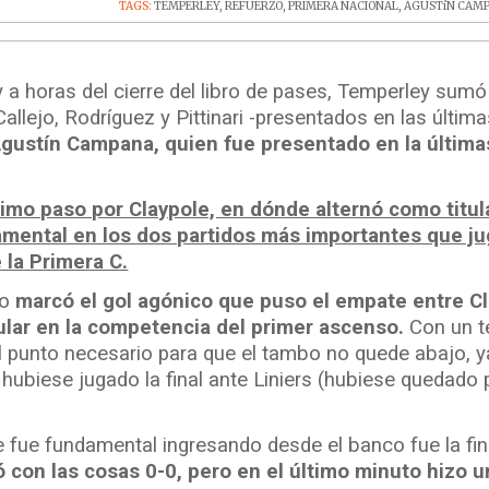
TAGS:
TEMPERLEY
,
REFUERZO
,
PRIMERA NACIONAL
,
AGUSTíN CAM
 a horas del cierre del libro de pases, Temperley sumó
Callejo, Rodríguez y Pittinari -presentados en las últim
gustín Campana, quien fue presentado en la última
imo paso por Claypole, en dónde alternó como titul
mental en los dos partidos más importantes que ju
 la Primera C.
vo
marcó el gol agónico que puso el empate entre C
gular en la competencia del primer ascenso.
Con un te
l punto necesario para que el tambo no quede abajo, y
o hubiese jugado la final ante Liniers (hubiese quedado
e fue fundamental ingresando desde el banco fue la fin
con las cosas 0-0, pero en el último minuto hizo u