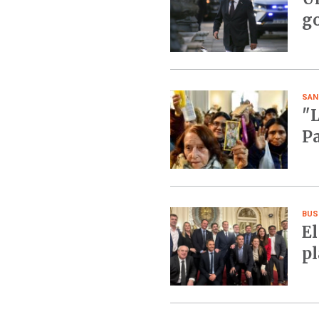
go
SAN
"L
Pa
BUS
El
pl