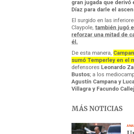
gran jugada que derivó 
Díaz para darle el asce
El surgido en las inferi
Claypole,
también jugó e
reforzar una mitad de 
él.
De esta manera,
Campana
sumó Temperley en el 
defensores
Leonardo Za
Bustos
; a los mediocam
Agustín Campana y Lucas
Villagra y Facundo Calle
MÁS NOTICIAS
ANA
Un