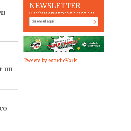
NEWSLETTER
én
Suscríbase a nuestro boletín de noticias
l
Tweets by estudioVork
r un
ico