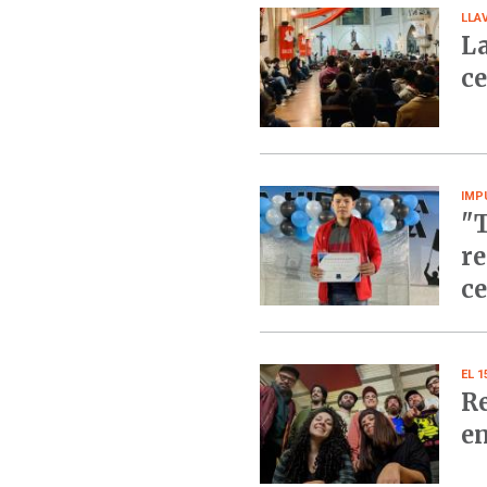
LLA
La
ce
IMP
"T
re
ce
EL 
Re
en