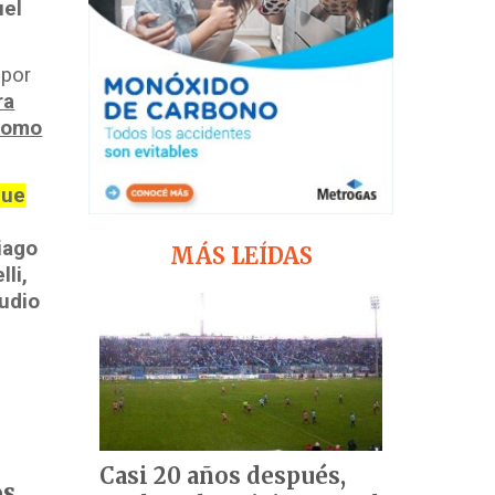
uel
 por
ra
 como
que
iago
MÁS LEÍDAS
li,
udio
Casi 20 años después,
os