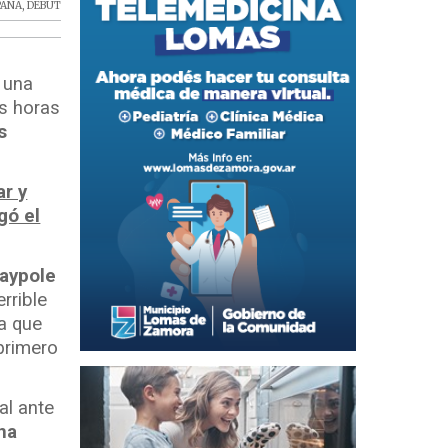
PANA
,
DEBUT
 una
as horas
s
ar y
gó el
laypole
rrible
a que
 primero
al ante
na