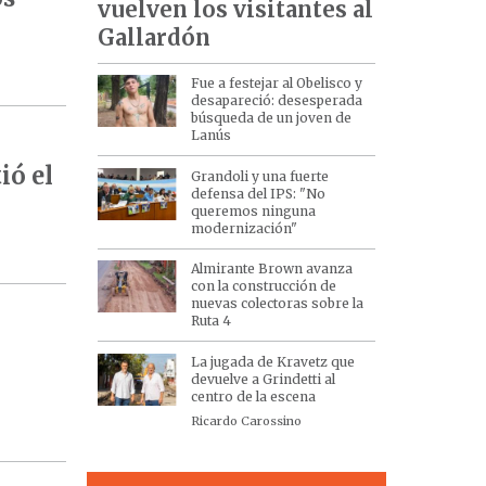
vuelven los visitantes al
Gallardón
Fue a festejar al Obelisco y
desapareció: desesperada
búsqueda de un joven de
Lanús
ió el
Grandoli y una fuerte
defensa del IPS: "No
queremos ninguna
modernización"
Almirante Brown avanza
con la construcción de
nuevas colectoras sobre la
Ruta 4
La jugada de Kravetz que
devuelve a Grindetti al
centro de la escena
Ricardo Carossino