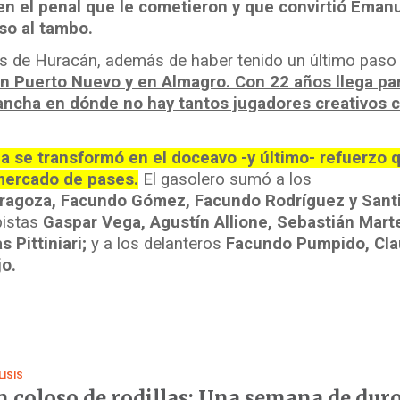
en el penal que le cometieron y que convirtió Eman
nso al tambo.
ores de Huracán, además de haber tenido un último paso
n Puerto Nuevo y en Almagro. Con 22 años llega pa
cancha en dónde no hay tantos jugadores creativos
 se transformó en el doceavo -y último- refuerzo 
mercado de pases.
El gasolero sumó a los
ragoza, Facundo Gómez, Facundo Rodríguez y Sant
pistas
Gaspar Vega, Agustín Allione, Sebastián Martel
 Pittiniari;
y a los delanteros
Facundo Pumpido, Cla
jo.
LISIS
 coloso de rodillas: Una semana de dur