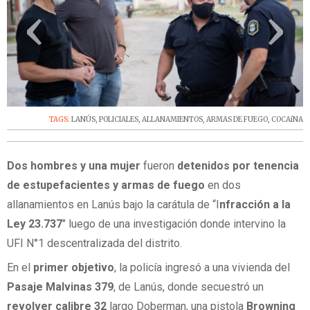
‹
›
TAGS:
LANÚS
,
POLICIALES
,
ALLANAMIENTOS
,
ARMAS DE FUEGO
,
COCAíNA
Dos hombres y una mujer
fueron
detenidos por tenencia
de estupefacientes y armas de fuego
en dos
allanamientos en Lanús bajo la carátula de “I
nfracción a la
Ley 23.737
" luego de una investigación donde intervino la
UFI N°1 descentralizada del distrito.
En el
primer objetivo
, la policía ingresó a una vivienda del
Pasaje Malvinas 379
, de Lanús, donde secuestró un
revolver calibre 32
largo Doberman, una pistola
Browning