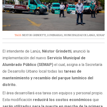
TAGS:
NESTOR GRINDETTI
,
LUMINARIAS
,
MUNICIPALIDAD DE LANúS
,
SEMAP
El intendente de Lanús,
Néstor Grindetti
, anunció la
implementación del nuevo
Servicio Municipal de
Alumbrado Público (SEMAP)
el cual, asigna a la Secretaría
de Desarrollo Urbano local todas las
tareas de
mantenimiento y recambio del parque lumínico del
distrito.
El área desarrollará esa tarea con equipos y personal propio.
Esta modificación
reducirá los costos económicos
que
serán utilizados para la puesta en marcha de la primera