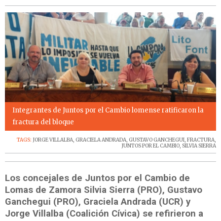
Integrantes de Juntos por el Cambio lomense ratificaron la
fractura del bloque
TAGS:
JORGE VILLALBA
,
GRACIELA ANDRADA
,
GUSTAVO GANCHEGUI
,
FRACTURA
,
JUNTOS POR EL CAMBIO
,
SILVIA SIERRA
Los concejales de Juntos por el Cambio de
Lomas de Zamora Silvia Sierra (PRO), Gustavo
Ganchegui (PRO), Graciela Andrada (UCR) y
Jorge Villalba (Coalición Cívica) se refirieron a