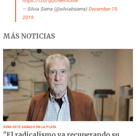
https://t.co/qQONRmOnle
— Silvia Sierra (@silviabsierra)
December 19,
2019
MÁS NOTICIAS
SERÁ ESTE SÁBADO EN LA PLATA
"El radicalismo va recuperando su