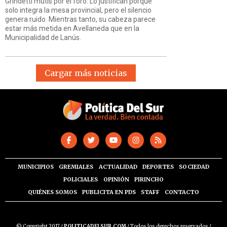
Grindetti mutis por el foro. Lo justifican porque
solo integra la mesa provincial, pero el silencio
genera ruido. Mientras tanto, su cabeza parece
estar más metida en Avellaneda que en la
Municipalidad de Lanús.
Cargar más noticias
MUNICIPIOS
GREMIALES
ACTUALIDAD
DEPORTES
SOCIEDAD
POLICIALES
OPINIÓN
PIRINCHO
QUIÉNES SOMOS
PUBLICITA EN PDS
STAFF
CONTACTO
© Copyright 2017 /
POLITICADELSUR.COM
/ Todos los derechos reservados /