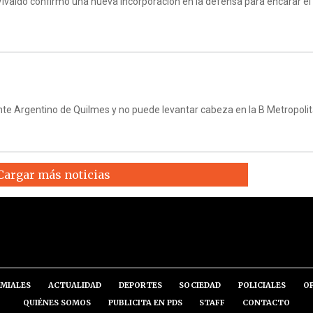
ivaldo confirmó una nueva incorporación en la defensa para encarar e
te Argentino de Quilmes y no puede levantar cabeza en la B Metropoli
Cargar más noticias
MIALES
ACTUALIDAD
DEPORTES
SOCIEDAD
POLICIALES
O
QUIÉNES SOMOS
PUBLICITA EN PDS
STAFF
CONTACTO