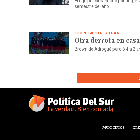
El equipo comandado por Jorge V
semestre del año.
COMPLICADO EN LA TABLA
Otra derrota en casa
Brown de Adrogué perdió 4 a 2 an
MUNICIPIOS
GRE