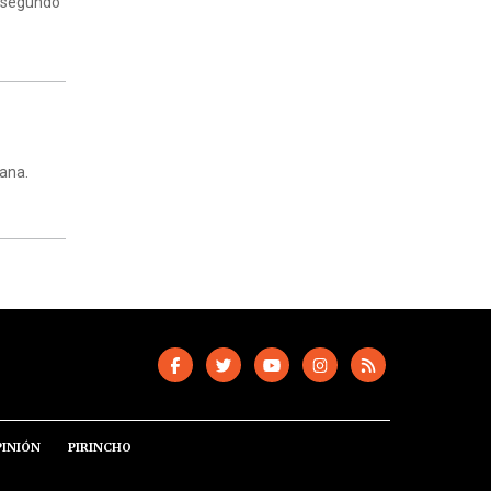
l segundo
tana.
PINIÓN
PIRINCHO