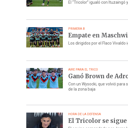
El “Tricolor” igualó con Ituzaingó
PRIMERA B
Empate en Maschwit
Los dirigidos por el Flaco Vivald
AIRE PARA EL TRICO
Ganó Brown de Adro
Con un Wysocki, que volvió para s
de la zona baja
HORA DE LA DEFENSA
El Tricolor se sigu