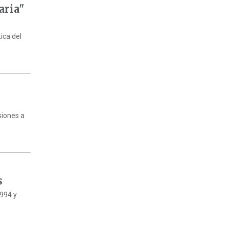
aria"
ica del
siones a
s
1994 y