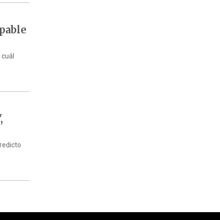
lpable
 cuál
,
redicto