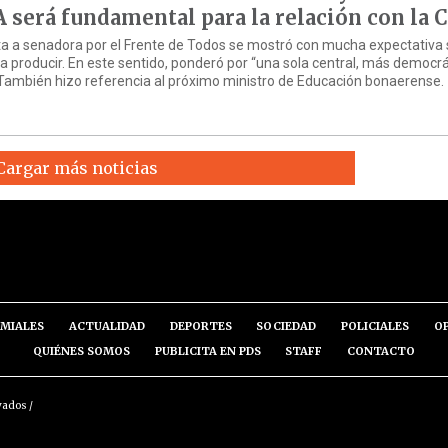
A será fundamental para la relación con la 
ta a senadora por el Frente de Todos se mostró con mucha expectativa 
 producir. En este sentido, ponderó por “una sola central, más democrá
. También hizo referencia al próximo ministro de Educación bonaerense.
Cargar más noticias
MIALES
ACTUALIDAD
DEPORTES
SOCIEDAD
POLICIALES
O
QUIÉNES SOMOS
PUBLICITA EN PDS
STAFF
CONTACTO
vados /