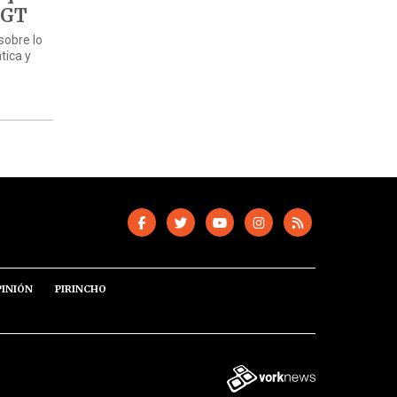
CGT
sobre lo
tica y
PINIÓN
PIRINCHO