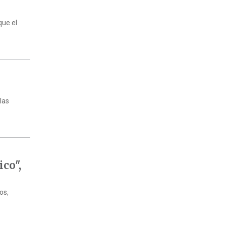
que el
 las
ico",
os,