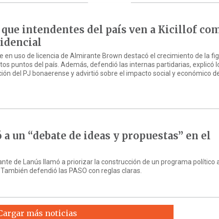
 que intendentes del país ven a Kicillof co
sidencial
te en uso de licencia de Almirante Brown destacó el crecimiento de la fig
s puntos del país. Además, defendió las internas partidarias, explicó l
ción del PJ bonaerense y advirtió sobre el impacto social y económico de
 a un “debate de ideas y propuestas” en el
ante de Lanús llamó a priorizar la construcción de un programa político
. También defendió las PASO con reglas claras.
Cargar más noticias