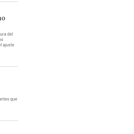
mo
ura del
os
l ajuste
 antes que