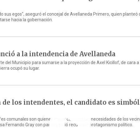
z
do sus egos", aseguró el concejal de Avellaneda Primero, quien planteó 
tarse hacia la gobernación.
unció a la intendencia de Avellaneda
nte del Municipio para sumarse a la proyección de Axel Kicillof, de cara a
erra ocupó su lugar.
n de los intendentes, el candidato es simból
i
 jefes comunales son quienes mejor conocen las necesidades de los vecin
sa Fernando Gray con pares y pidió recuperar protagonismo político.