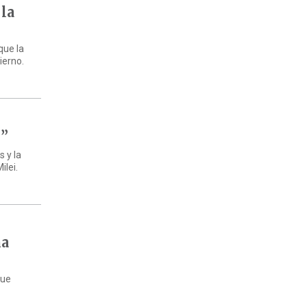
 la
que la
ierno.
d”
s y la
ilei.
ha
que