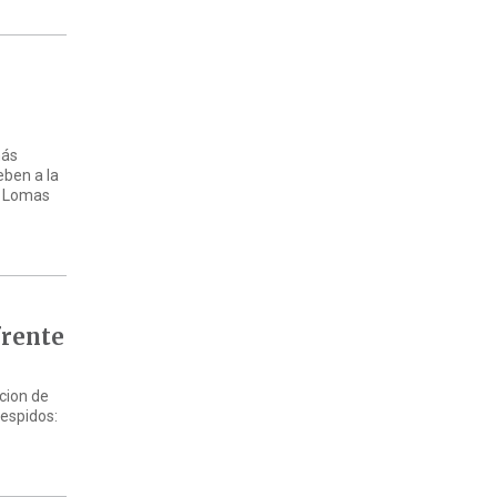
más
eben a la
A Lomas
frente
acion de
despidos: