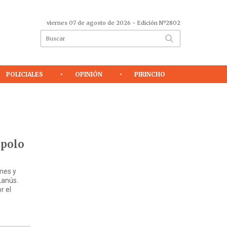
viernes 07 de agosto de 2026
- Edición Nº2802
POLICIALES
OPINIÓN
PIRINCHO
 polo
mes y
Lanús.
r el