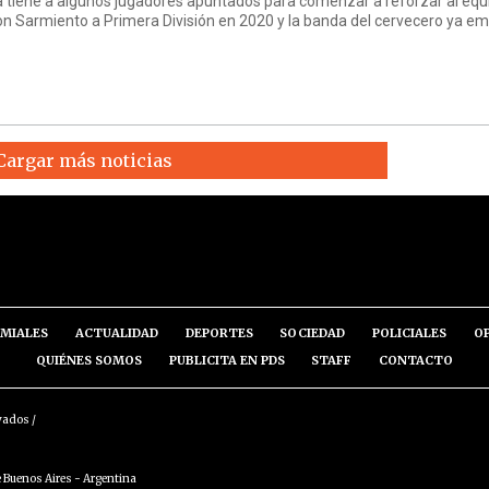
 tiene a algunos jugadores apuntados para comenzar a reforzar al equ
con Sarmiento a Primera División en 2020 y la banda del cervecero ya e
Cargar más noticias
MIALES
ACTUALIDAD
DEPORTES
SOCIEDAD
POLICIALES
O
QUIÉNES SOMOS
PUBLICITA EN PDS
STAFF
CONTACTO
vados /
 Buenos Aires - Argentina