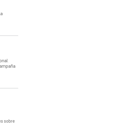
La
onal.
 campaña
es sobre