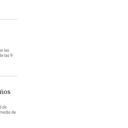
ue las
e las 9
años
d de
 medio de