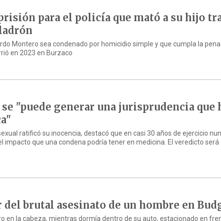
prisión para el policía que mató a su hijo tr
 ladrón
erardo Montero sea condenado por homicidio simple y que cumpla la pena
urrió en 2023 en Burzaco
 se "puede generar una jurisprudencia que
ca"
xual ratificó su inocencia, destacó que en casi 30 años de ejercicio nu
 el impacto que una condena podría tener en medicina. El veredicto será
 del brutal asesinato de un hombre en Bud
iro en la cabeza, mientras dormía dentro de su auto, estacionado en fre