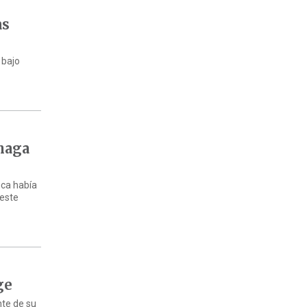
as
 bajo
 haga
nca había
 este
ge
nte de su