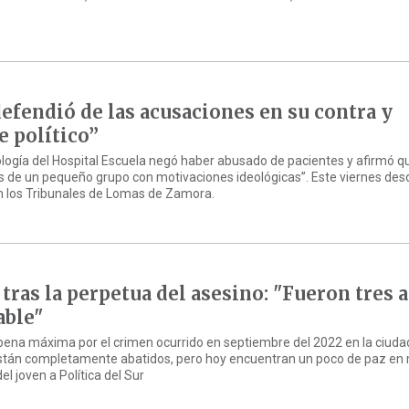
efendió de las acusaciones en su contra y
e político”
ología del Hospital Escuela negó haber abusado de pacientes y afirmó q
 de un pequeño grupo con motivaciones ideológicas”. Este viernes desd
n los Tribunales de Lomas de Zamora.
, tras la perpetua del asesino: "Fueron tres 
able"
pena máxima por el crimen ocurrido en septiembre del 2022 en la ciuda
stán completamente abatidos, pero hoy encuentran un poco de paz en
l joven a Política del Sur