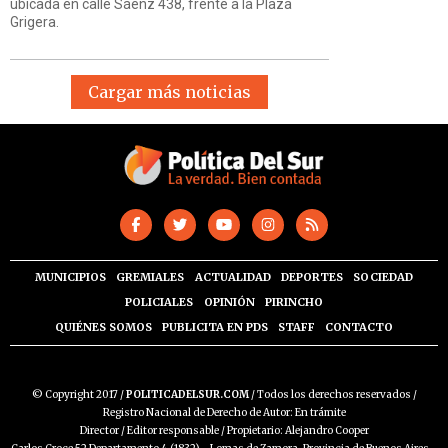
ubicada en calle Sáenz 438, frente a la Plaza
Grigera.
Cargar más noticias
MUNICIPIOS
GREMIALES
ACTUALIDAD
DEPORTES
SOCIEDAD
POLICIALES
OPINIÓN
PIRINCHO
QUIÉNES SOMOS
PUBLICITA EN PDS
STAFF
CONTACTO
© Copyright 2017 /
POLITICADELSUR.COM
/ Todos los derechos reservados /
Registro Nacional de Derecho de Autor: En trámite
Director / Editor responsable / Propietario: Alejandro Cooper