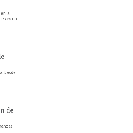
 en la
ndes es un
de
zo. Desde
ón de
inanzas