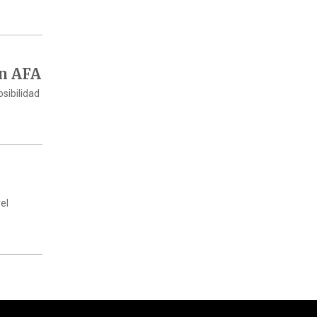
en AFA
osibilidad
el