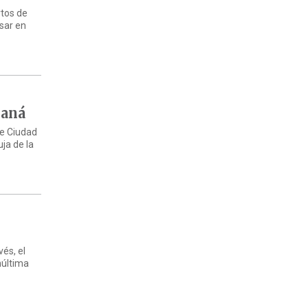
rtos de
nsar en
raná
te Ciudad
ja de la
vés, el
núltima