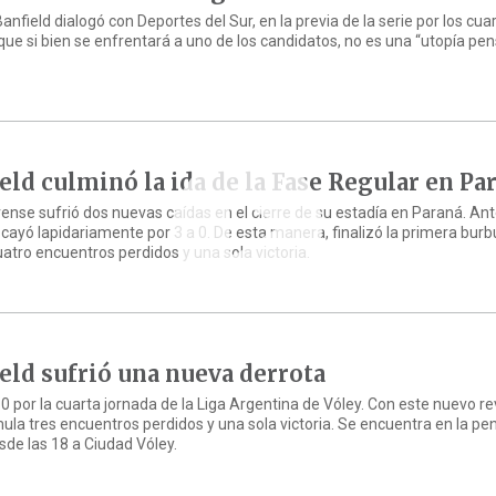
nfield dialogó con Deportes del Sur, en la previa de la serie por los cua
que si bien se enfrentará a uno de los candidatos, no es una “utopía pe
eld culminó la ida de la Fase Regular en Pa
ense sufrió dos nuevas caídas en el cierre de su estadía en Paraná. An
 cayó lapidariamente por 3 a 0. De esta manera, finalizó la primera burbu
atro encuentros perdidos y una sola victoria.
eld sufrió una nueva derrota
 0 por la cuarta jornada de la Liga Argentina de Vóley. Con este nuevo re
ula tres encuentros perdidos y una sola victoria. Se encuentra en la pe
sde las 18 a Ciudad Vóley.