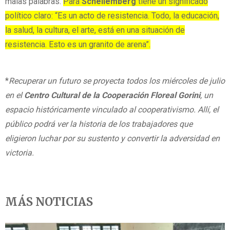
malas palabras.
Para
Schellemberg
tiene un significado
político claro: “Es un acto de resistencia. Todo, la educación,
la salud, la cultura, el arte, está en una situación de
resistencia. Esto es un granito de arena”.
*
Recuperar un futuro se proyecta todos los miércoles de julio
en el
Centro Cultural de la
Cooperación Floreal Gorini
, un
espacio históricamente vinculado al cooperativismo. Allí, el
público podrá ver la historia de los trabajadores que
eligieron luchar por su sustento y convertir la adversidad en
victoria.
MÁS NOTICIAS